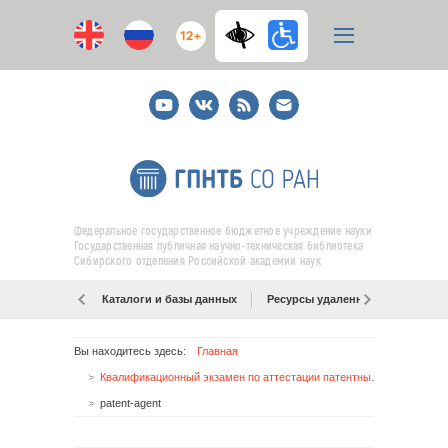
12+
Youtube
ВКонтакте
RSS
E-
mail
подписка
Федеральное государственное бюджетное учреждение науки
Государственная публичная научно-техническая библиотека
Сибирского отделения Российской академии наук
Каталоги и базы данных
Ресурсы удаленного доступа
Вы находитесь здесь:
Главная
Квалификационный экзамен по аттестации патентных поверенных в Новосибирске
patent-agent