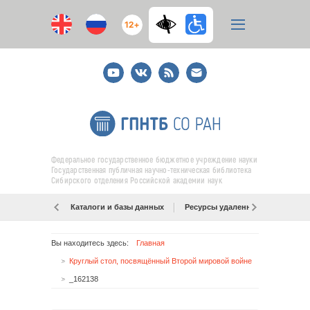
12+
Youtube
ВКонтакте
RSS
E-
mail
подписка
Федеральное государственное бюджетное учреждение науки
Государственная публичная научно-техническая библиотека
Сибирского отделения Российской академии наук
Каталоги и базы данных
Ресурсы удаленного доступа
Вы находитесь здесь:
Главная
Круглый стол, посвящённый Второй мировой войне
_162138