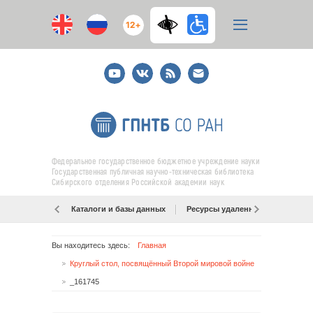
12+
Youtube
ВКонтакте
RSS
E-
mail
подписка
Федеральное государственное бюджетное учреждение науки
Государственная публичная научно-техническая библиотека
Сибирского отделения Российской академии наук
Каталоги и базы данных
Ресурсы удаленного доступа
Вы находитесь здесь:
Главная
Круглый стол, посвящённый Второй мировой войне
_161745