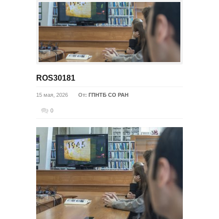
ROS30181
15 мая, 2026
От:
ГПНТБ СО РАН
0