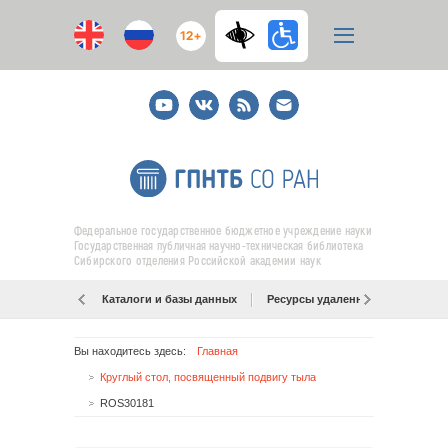
12+
Youtube
ВКонтакте
RSS
E-
mail
подписка
Федеральное государственное бюджетное учреждение науки
Государственная публичная научно-техническая библиотека
Сибирского отделения Российской академии наук
Каталоги и базы данных
Ресурсы удаленного доступа
Вы находитесь здесь:
Главная
Круглый стол, посвященный подвигу тыла
ROS30181