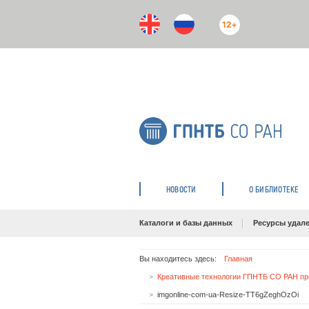
12+
НОВОСТИ
О БИБЛИОТЕКЕ
Каталоги и базы данных
Ресурсы удале
Вы находитесь здесь:
Главная
Креативные технологии ГПНТБ СО РАН пр
imgonline-com-ua-Resize-TT6gZeghOzOi