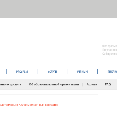
Федерально
Государств
Сибирского
РЕСУРСЫ
УСЛУГИ
УЧЕНЫМ
БИБЛИ
нного доступа
Об образовательной организации
Афиша
FAQ
едставлены в Клубе межнаучных контактов