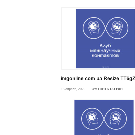
imgonline-com-ua-Resize-TT6g
16 апреля, 2022
От:
ГПНТБ СО РАН