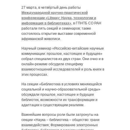
27 марта, в четвёртый день работы
Международной научно-практической
конференции «Libway: Наука, технологии и
информация в библиотеках»
, в ГПНТБ СО РАН
работали пять секций и семинаров; также
состоялось открытие выставки современной
африканской живописи.
Научный семинар «Российско-китайские научные
коммуникации: прошлое, настоящее и будущее»
собрал специалистов из двух стран. Они очно и в
онлайн-режиме обсудили специфику
взаимоотношений исследователей и роль книги в
этих процессах.
На секции «Библиотека в условиях меняющейся
социальной и научно-образовательной среды»
обсуждали прошлое, настоящее и будущее
библиотек, возможности их трансформации и
адаптации к существующим реалиям.
Важнейшие вопросы роли были затронуты на
секции «Наука – библиотека – общество: грани
взаимодействия; Формирование электронных