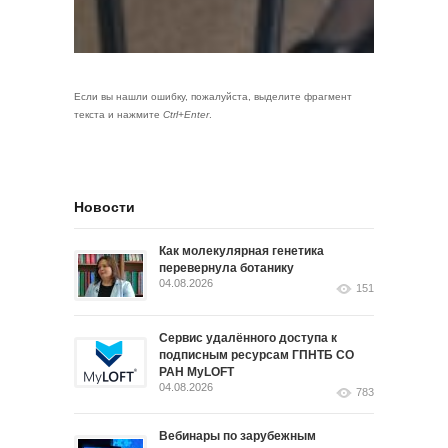
Если вы нашли ошибку, пожалуйста, выделите фрагмент
текста и нажмите
Ctrl+Enter
.
Новости
Как молекулярная генетика
перевернула ботанику
04.08.2026
151
Сервис удалённого доступа к
подписным ресурсам ГПНТБ СО
РАН MyLOFT
04.08.2026
783
Вебинары по зарубежным