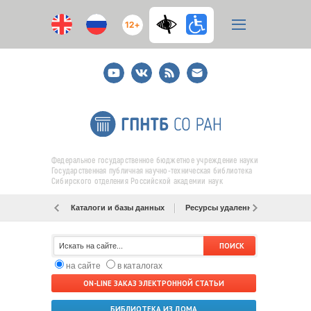
12+
Youtube
ВКонтакте
RSS
E-
mail
подписка
Федеральное государственное бюджетное учреждение науки
Государственная публичная научно-техническая библиотека
Сибирского отделения Российской академии наук
Каталоги и базы данных
Ресурсы удаленного доступа
на сайте
в каталогах
ON-LINE ЗАКАЗ ЭЛЕКТРОННОЙ СТАТЬИ
БИБЛИОТЕКА ИЗ ДОМА