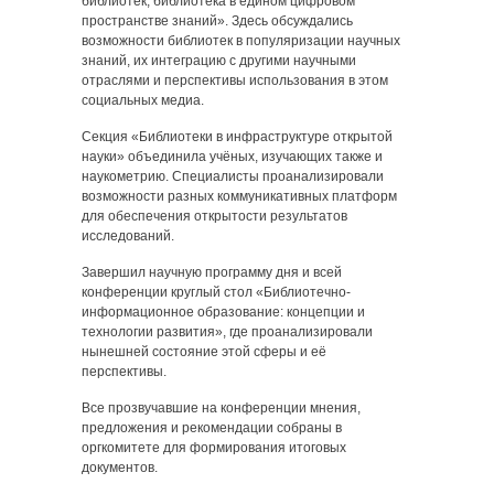
библиотек, библиотека в едином цифровом
пространстве знаний». Здесь обсуждались
возможности библиотек в популяризации научных
знаний, их интеграцию с другими научными
отраслями и перспективы использования в этом
социальных медиа.
Секция «Библиотеки в инфраструктуре открытой
науки» объединила учёных, изучающих также и
наукометрию. Специалисты проанализировали
возможности разных коммуникативных платформ
для обеспечения открытости результатов
исследований.
Завершил научную программу дня и всей
конференции круглый стол «Библиотечно-
информационное образование: концепции и
технологии развития», где проанализировали
нынешней состояние этой сферы и её
перспективы.
Все прозвучавшие на конференции мнения,
предложения и рекомендации собраны в
оргкомитете для формирования итоговых
документов.