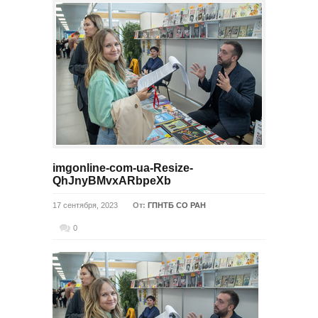
imgonline-com-ua-Resize-
QhJnyBMvxARbpeXb
17 сентября, 2023
От:
ГПНТБ СО РАН
0