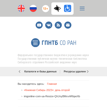
12+
Youtube
ВКонтакте
RSS
E-
mail
подписка
Федеральное государственное бюджетное учреждение науки
Государственная публичная научно-техническая библиотека
Сибирского отделения Российской академии наук
Каталоги и базы данных
Ресурсы удаленного доступа
Вы находитесь здесь:
Главная
«Книжная Сибирь-2023»: день второй
imgonline-com-ua-Resize-QhJnyBMvxARbpeXb