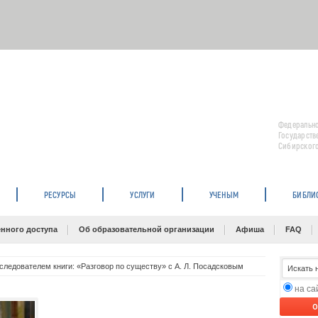
Федерально
Государств
Сибирского
РЕСУРСЫ
УСЛУГИ
УЧЕНЫМ
БИБЛИ
нного доступа
Об образовательной организации
Афиша
FAQ
сследователем книги: «Разговор по существу» с А. Л. Посадсковым
на с
O