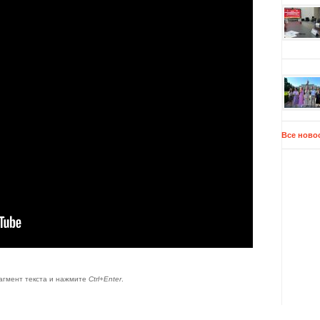
Все ново
агмент текста и нажмите
Ctrl+Enter
.