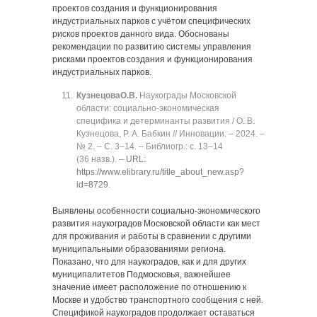
проектов создания и функционирования
индустриальных парков с учётом специфических
рисков проектов данного вида. Обоснованы
рекомендации по развитию системы управления
рисками проектов создания и функционирования
индустриальных парков.
Кузнецова
О.В.
Наукограды Московской
области: социально-экономическая
специфика и детерминанты развития / О. В.
Кузнецова, Р. А. Бабкин // Инновации. ‒ 2024. ‒
№ 2. ‒ C. 3‒14. ‒ Библиогр.: с. 13‒14
(36 назв.). ‒
URL:
https://www.elibrary.ru/title_about_new.asp?
id=8729
.
Выявлены особенности социально-экономического
развития наукоградов Московской области как мест
для проживания и работы в сравнении с другими
муниципальными образованиями региона.
Показано, что для наукоградов, как и для других
муниципалитетов Подмосковья, важнейшее
значение имеет расположение по отношению к
Москве и удобство транспортного сообщения с ней.
Спецификой наукоградов продолжает оставаться