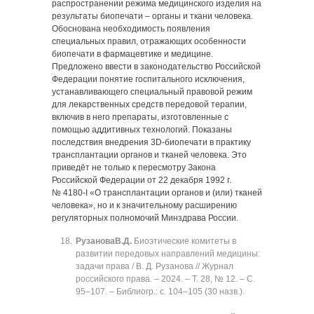
распространении режима медицинского изделия на
результаты биопечати ‒ органы и ткани человека.
Обоснована необходимость появления
специальных правил, отражающих особенности
биопечати в фармацевтике и медицине.
Предложено ввести в законодательство Российской
Федерации понятие госпитального исключения,
устанавливающего специальный правовой режим
для лекарственных средств передовой терапии,
включив в него препараты, изготовленные с
помощью аддитивных технологий. Показаны
последствия внедрения 3D-биопечати в практику
трансплантации органов и тканей человека. Это
приведёт не только к пересмотру Закона
Российской Федерации от 22 декабря 1992 г.
№ 4180‑I «О трансплантации органов и (или) тканей
человека», но и к значительному расширению
регуляторных полномочий Минздрава России.
Рузанова
В.Д.
Биоэтические комитеты в
развитии передовых направлений медицины:
задачи права / В. Д. Рузанова // Журнал
российского права. ‒ 2024. ‒ Т. 28, № 12. ‒ C.
95‒107. ‒ Библиогр.: с. 104‒105 (30 назв.).