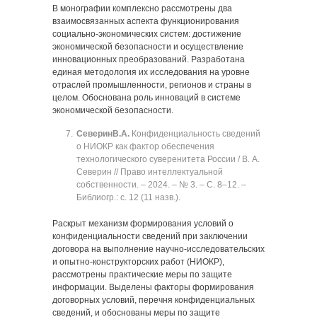
В монографии комплексно рассмотрены два
взаимосвязанных аспекта функционирования
социально-экономических систем: достижение
экономической безопасности и осуществление
инновационных преобразований. Разработана
единая методология их исследования на уровне
отраслей промышленности, регионов и страны в
целом. Обоснована роль инноваций в системе
экономической безопасности.
Северин
В.А.
Конфиденциальность сведений
о НИОКР как фактор обеспечения
технологического суверенитета России / В. А.
Северин // Право интеллектуальной
собственности. ‒ 2024. ‒ № 3. ‒ C. 8‒12. ‒
Библиогр.: с. 12 (11 назв.).
Раскрыт механизм формирования условий о
конфиденциальности сведений при заключении
договора на выполнение научно-исследовательских
и опытно-конструкторских работ (НИОКР),
рассмотрены практические меры по защите
информации. Выделены факторы формирования
договорных условий, перечня конфиденциальных
сведений, и обоснованы меры по защите