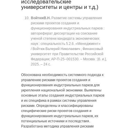
исследовательские
университеты и центры и т.д.)
Войтюк
В.Н.
Развитие системы управления
рисками проектов создания и
функционирования индустриальных парков :
автореферат диссертации на соискание
ученой степени кандидата экономических
наук : специальность 5.2.6. «Менеджмент»
/ Войтюк Валерий Николаевич ; Финансовый
университет при Правительстве Российской
Федерации; АР-П-25‒001530. ‒ Москва : [б. и.],
2025. ‒ 24 с.
Обоснована необходимость системного подхода к
управлению рисками проектов создания и
функционирования индустриальных парков для
укрепления национальной экономики. Выявлены
основные этапы создания индустриальных парков
и их специфика в рамках системы управления
рисками. Определены и классифицированы
специфические риски проектов создания и
функционирования индустриальных парков, их
потенциальные источники и последствия.
Разработана методика управления рисками