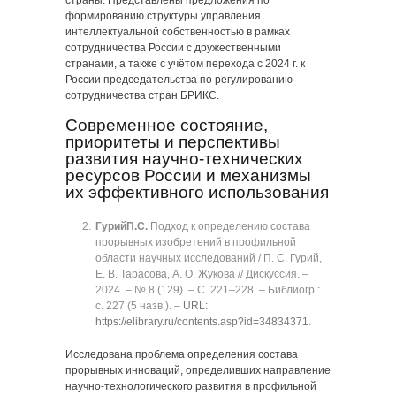
страны. Представлены предложения по
формированию структуры управления
интеллектуальной собственностью в рамках
сотрудничества России с дружественными
странами, а также с учётом перехода с 2024 г. к
России председательства по регулированию
сотрудничества стран БРИКС.
Современное состояние,
приоритеты и перспективы
развития научно-технических
ресурсов России и механизмы
их эффективного использования
Гурий
П.С.
Подход к определению состава
прорывных изобретений в профильной
области научных исследований / П. С. Гурий,
Е. В. Тарасова, А. О. Жукова // Дискуссия. ‒
2024. ‒ № 8 (129). ‒ C. 221‒228. ‒ Библиогр.:
с. 227 (5 назв.). ‒
URL:
https://elibrary.ru/contents.asp?id=34834371
.
Исследована проблема определения состава
прорывных инноваций, определивших направление
научно-технологического развития в профильной