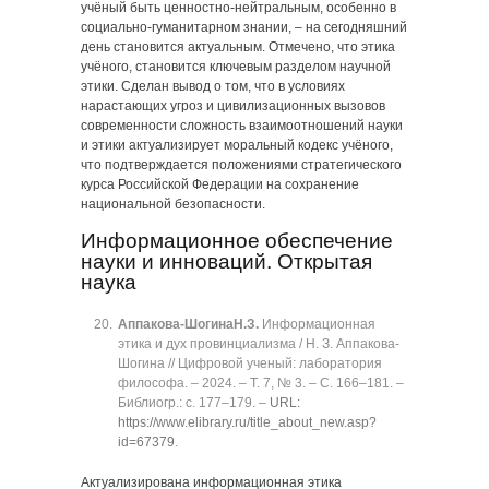
учёный быть ценностно-нейтральным, особенно в
социально-гуманитарном знании, ‒ на сегодняшний
день становится актуальным. Отмечено, что этика
учёного, становится ключевым разделом научной
этики. Сделан вывод о том, что в условиях
нарастающих угроз и цивилизационных вызовов
современности сложность взаимоотношений науки
и этики актуализирует моральный кодекс учёного,
что подтверждается положениями стратегического
курса Российской Федерации на сохранение
национальной безопасности.
Информационное обеспечение
науки и инноваций. Открытая
наука
Аппакова-Шогина
Н.З.
Информационная
этика и дух провинциализма / Н. З. Аппакова-
Шогина // Цифровой ученый: лаборатория
философа. ‒ 2024. ‒ Т. 7, № 3. ‒ C. 166‒181. ‒
Библиогр.: с. 177‒179. ‒
URL:
https://www.elibrary.ru/title_about_new.asp?
id=67379
.
Актуализирована информационная этика