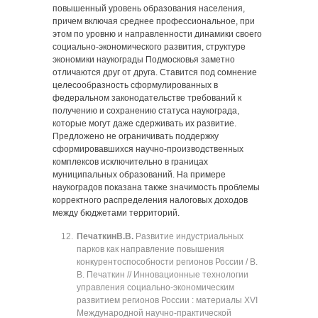
повышенный уровень образования населения,
причем включая среднее профессиональное, при
этом по уровню и направленности динамики своего
социально-экономического развития, структуре
экономики наукограды Подмосковья заметно
отличаются друг от друга. Ставится под сомнение
целесообразность сформулированных в
федеральном законодательстве требований к
получению и сохранению статуса наукограда,
которые могут даже сдерживать их развитие.
Предложено не ограничивать поддержку
сформировавшихся научно-производственных
комплексов исключительно в границах
муниципальных образований. На примере
наукоградов показана также значимость проблемы
корректного распределения налоговых доходов
между бюджетами территорий.
Печаткин
В.В.
Развитие индустриальных
парков как направление повышения
конкурентоспособности регионов России / В.
В. Печаткин // Инновационные технологии
управления социально-экономическим
развитием регионов России : материалы XVI
Международной научно-практической