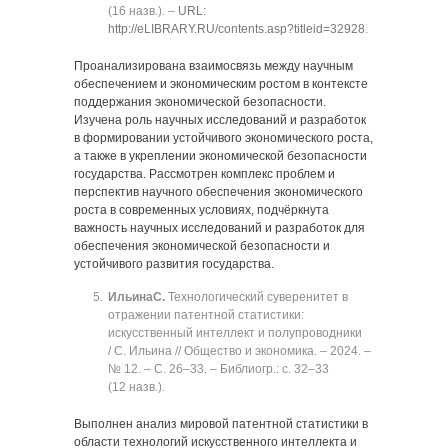
(16 назв.). ‒
URL:
http://eLIBRARY.RU/contents.asp?titleid=32928
.
Проанализирована взаимосвязь между научным
обеспечением и экономическим ростом в контексте
поддержания экономической безопасности.
Изучена роль научных исследований и разработок
в формировании устойчивого экономического роста,
а также в укреплении экономической безопасности
государства. Рассмотрен комплекс проблем и
перспектив научного обеспечения экономического
роста в современных условиях, подчёркнута
важность научных исследований и разработок для
обеспечения экономической безопасности и
устойчивого развития государства.
Ильина
С.
Технологический суверенитет в
отражении патентной статистики:
искусственный интеллект и полупроводники
/ С. Ильина // Общество и экономика. ‒ 2024. ‒
№ 12. ‒ C. 26‒33. ‒ Библиогр.: с. 32‒33
(12 назв.).
Выполнен анализ мировой патентной статистики в
области технологий искусственного интеллекта и