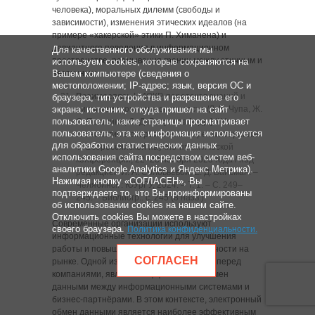
человека), моральных дилемм (свободы и
зависимости), изменения этических идеалов (на
примере «хакерской» этики П. Химанена) и
девиантного поведения в информационном
Для качественного обслуживания мы
пространстве, размывания границ между этичным и
используем cookies, которые сохраняются на
неэтичным.
Вашем компьютере (сведения о
местоположении; IP-адрес; язык, версия ОС и
Взаимосвязь
НИОКР, перетоков знаний и
браузера; тип устройства и разрешение его
экрана; источник, откуда пришел на сайт
динамики экономического роста /Д. В. Чупа, Ж.
пользователь; какие страницы просматривает
С. Пашнина, О. Д. Расулова [и др.] // Умные
пользователь; эта же информация используется
технологии в современном мире : материалы
для обработки статистических данных
VI Всероссийской научно-практической
использования сайта посредством систем веб-
конференции, 22‒23 ноября 2023 года / под
аналитики Google Analytics и Яндекс.Метрика).
редакцией И. А. Соловьевой, Е. Д. Вайсман. ‒
Нажимая кнопку «СОГЛАСЕН», Вы
Челябинск : ЮУрГУ, 2024. ‒ Т. 1. ‒ C. 249‒
подтверждаете то, что Вы проинформированы
245. ‒ Библиогр.: с. 245 (8 назв.).
об использовании cookies на нашем сайте.
Отключить cookies Вы можете в настройках
Современные организации используют
своего браузера.
Политика конфиденциальности
.
информационные технологии для улучшения
работы и повышения конкурентоспособности на
СОГЛАСЕН
рынке. Одной из важных задач, стоящих перед
компаниями, является эффективный обмен
данными между информационными системами и
бизнес-партнёрами. В этом контексте, электронный
обмен данными является наиболее эффективным