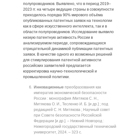
полупроводников. Выявлено, что в период 2019‒
2023 гг. на четыре ведущие страны в совокупности
приходилось порядка 90% мирового объёма
опубликованных патентных заявок на технологии
как в сфере искусственного интеллекта, так и в
области полупроводников. Исследование выявило
низкую патентную активность России в
анализируемом периоде, сопровождающуюся
отрицательной динамикой публикации патентных
заявок. В качестве одного из возможных решений
для стимулирования патентной активности
российских заявителей предлагается
корректировка научно-технологической и
промышленной политики.
Инновационные
преобразования как
императив экономической безопасности
России : монография /Митяков С. Н.,
Митякова О. И., Тесленко И. Б. [и др.] ; под
редакцией С. Н. Митякова ; Научный совет
при Совете безопасности Российской
Федерации [и др.]. ‒ Нижний Новгород :
Нижегородский государственный технический
университет, 2024. ‒ 323 с.