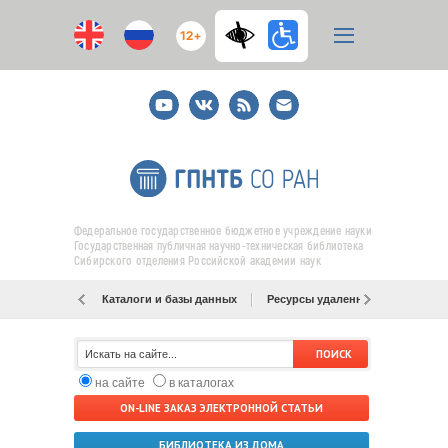
12+
Youtube
ВКонтакте
RSS
E-
mail
подписка
Федеральное государственное бюджетное учреждение науки
Государственная публичная научно-техническая библиотека
Сибирского отделения Российской академии наук
Каталоги и базы данных
Ресурсы удаленного доступа
на сайте
в каталогах
ON-LINE ЗАКАЗ ЭЛЕКТРОННОЙ СТАТЬИ
БИБЛИОТЕКА ИЗ ДОМА