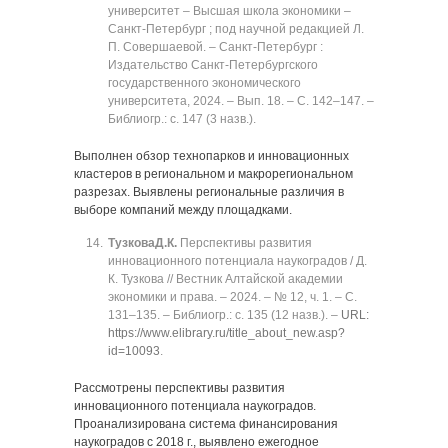
университет ‒ Высшая школа экономики ‒
Санкт-Петербург ; под научной редакцией Л.
П. Совершаевой. ‒ Санкт-Петербург :
Издательство Санкт-Петербургского
государственного экономического
университета, 2024. ‒ Вып. 18. ‒ C. 142‒147. ‒
Библиогр.: с. 147 (3 назв.).
Выполнен обзор технопарков и инновационных
кластеров в региональном и макрорегиональном
разрезах. Выявлены региональные различия в
выборе компаний между площадками.
Тузкова
Д.К.
Перспективы развития
инновационного потенциала наукоградов / Д.
К. Тузкова // Вестник Алтайской академии
экономики и права. ‒ 2024. ‒ № 12, ч. 1. ‒ C.
131‒135. ‒ Библиогр.: с. 135 (12 назв.). ‒
URL:
https://www.elibrary.ru/title_about_new.asp?
id=10093
.
Рассмотрены перспективы развития
инновационного потенциала наукоградов.
Проанализирована система финансирования
наукоградов с 2018 г., выявлено ежегодное