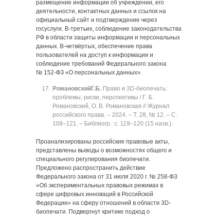
размещение информации об учреждении, его
деятельности, контактных данных и ссылок на
официальный сайт и подтверждение через
госуслуги. В-третьих, соблюдение законодательства
РФ в области защиты информации и персональных
данных. В-четвёртых, обеспечение права
пользователей на доступ к информации и
соблюдение требований Федерального закона
№ 152-ФЗ «О персональных данных».
Романовский
Г.Б.
Право и 3D-биопечать:
проблемы, риски, перспективы / Г. Б.
Романовский, О. В. Романовская // Журнал
российского права. ‒ 2024. ‒ Т. 28, № 12. ‒ C.
108‒121. ‒ Библиогр.: с. 119‒120 (15 назв.).
Проанализированы российские правовые акты,
представлены выводы о возможностях общего и
специального регулирования биопечати.
Предложено распространить действие
Федерального закона от 31 июля 2020 г. № 258-ФЗ
«Об экспериментальных правовых режимах в
сфере цифровых инноваций в Российской
Федерации» на сферу отношений в области 3D-
биопечати. Подвергнут критике подход о