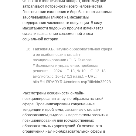
человека в генетический аппарат, поскольку они
затрагивают потребности всего человечества.
Генетические изменения и борьба с генетическими
заболеваниями влияют на механизмы
поддержания численности популяции. В силу
масштабности подобных проблем изменяется
смысл и назначение современной эпохи
социальной истории.
Гаязова
Э.Б.
Научно-образовательная сфера
и ее особенности в онлайн-
позиционировании / Э. Б. Гаязова
// Экономика и управление: проблемы,
решения. ‒ 2024. ‒ Т. 13, № 10. ‒ C. 12‒18. ‒
Библиогр.: с. 16‒17 (13 назв.). ‒
URL:
http://eLIBRARY.RU/contents.asp?titleid=32928
.
Рассмотрены особенности онлайн-
позиционирования в научно-образовательной
сфере. Проанализированы современные
тенденции и проблемы, связанные с онлайн-
образованием, выделены перспективы развития
позиционирования для государственных
образовательных учреждений. Отмечено, что
ограничения научно-образовательной сферы в