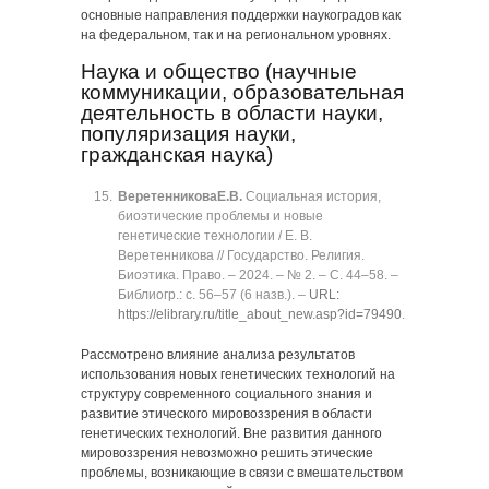
основные направления поддержки наукоградов как
на федеральном, так и на региональном уровнях.
Наука и общество (научные
коммуникации, образовательная
деятельность в области науки,
популяризация науки,
гражданская наука)
Веретенникова
Е.В.
Социальная история,
биоэтические проблемы и новые
генетические технологии / Е. В.
Веретенникова // Государство. Религия.
Биоэтика. Право. ‒ 2024. ‒ № 2. ‒ C. 44‒58. ‒
Библиогр.: с. 56‒57 (6 назв.). ‒
URL:
https://elibrary.ru/title_about_new.asp?id=79490
.
Рассмотрено влияние анализа результатов
использования новых генетических технологий на
структуру современного социального знания и
развитие этического мировоззрения в области
генетических технологий. Вне развития данного
мировоззрения невозможно решить этические
проблемы, возникающие в связи с вмешательством