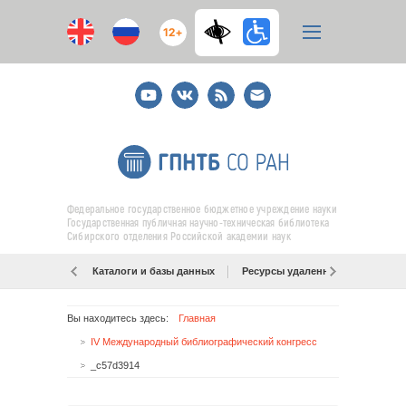
12+
Youtube
ВКонтакте
RSS
E-
mail
подписка
Федеральное государственное бюджетное учреждение науки
Государственная публичная научно-техническая библиотека
Сибирского отделения Российской академии наук
Каталоги и базы данных
Ресурсы удаленного доступа
Вы находитесь здесь:
Главная
IV Международный библиографический конгресс
_c57d3914