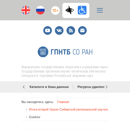
12+
Youtube
ВКонтакте
RSS
E-
mail
подписка
Федеральное государственное бюджетное учреждение науки
Государственная публичная научно-техническая библиотека
Сибирского отделения Российской академии наук
Каталоги и базы данных
Ресурсы удаленного доступа
Вы находитесь здесь:
Главная
Итоги второй Урало-Сибирской региональной научно-практической конференции «Открытые библиотечно-информационные ресурсы для образования и науки: современные тенденции и перспективы»
Guskov