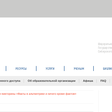
Федерально
Государств
Сибирского
РЕСУРСЫ
УСЛУГИ
УЧЕНЫМ
БИБЛИ
нного доступа
Об образовательной организации
Афиша
FAQ
н-викторины «Факты в альтметрике и ничего кроме фактов»