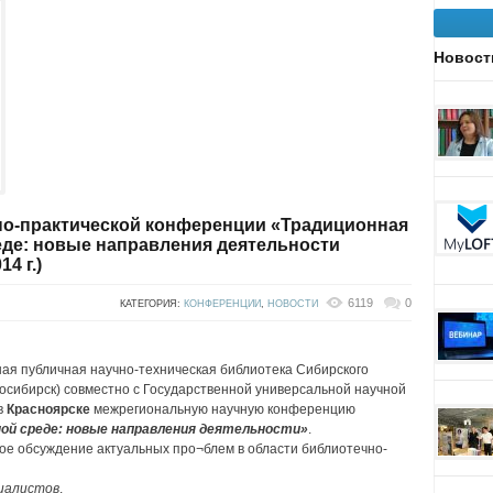
Новост
но-практической конференции «Традиционная
еде: новые направления деятельности
4 г.)
6119
0
КАТЕГОРИЯ:
КОНФЕРЕНЦИИ
,
НОВОСТИ
ная публичная научно-техническая библиотека Сибирского
осибирск) совместно с Государственной универсальной научной
в
Красноярске
межрегиональную научную конференцию
ой среде: новые направления деятельности»
.
ое обсуждение актуальных про¬блем в области библиотечно-
иалистов
.