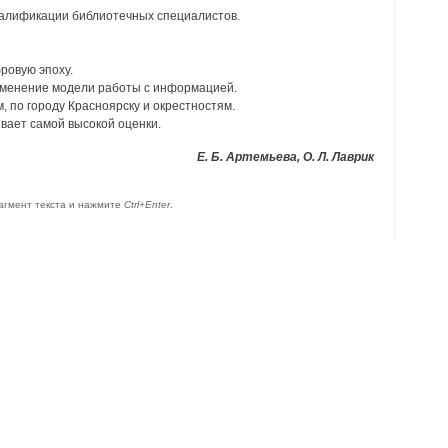
валификации библиотечных специалистов.
ровую эпоху.
зменение модели работы с информацией.
, по городу Красноярску и окрестностям.
вает самой высокой оценки.
Е. Б. Артемьева, О. Л. Лаврик
агмент текста и нажмите
Ctrl+Enter
.