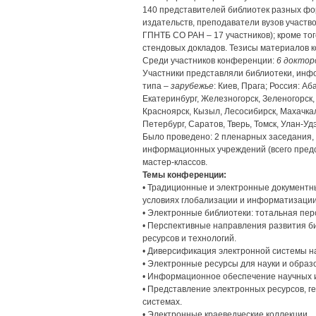
140 представителей библиотек разных фо
издательств, преподаватели вузов участв
ГПНТБ СО РАН – 17 участников); кроме тог
стендовых докладов. Тезисы материалов 
Среди участников конференции:
6 доктор
Участники представляли библиотеки, инфо
типа –
зарубежье
: Киев, Прага; Россия: А
Екатеринбург, Железногорск, Зеленогорск,
Красноярск, Кызыл, Лесосибирск, Махачкал
Петербург, Саратов, Тверь, Томск, Улан-Уд
Было проведено: 2 пленарных заседания,
информационных учреждений (всего предст
мастер-классов.
Темы конференции:
• Традиционные и электронные документ
условиях глобализации и информатизации
• Электронные библиотеки: тотальная пер
• Перспективные направления развития б
ресурсов и технологий.
• Диверсификация электронной системы н
• Электронные ресурсы для науки и образо
• Информационное обеспечение научных и
• Представление электронных ресурсов, 
системах.
• Электронные краеведческие коллекции.