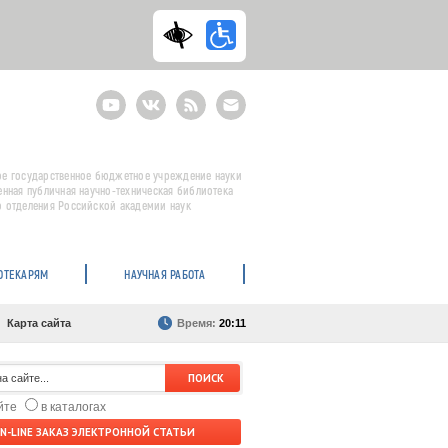
Youtube
ВКонтакте
RSS
E-
mail
подписка
е государственное бюджетное учреждение науки
енная публичная научно-техническая библиотека
 отделения Российской академии наук
ОТЕКАРЯМ
НАУЧНАЯ РАБОТА
Карта сайта
Время:
20:11
айте
в каталогах
N-LINE ЗАКАЗ ЭЛЕКТРОННОЙ СТАТЬИ