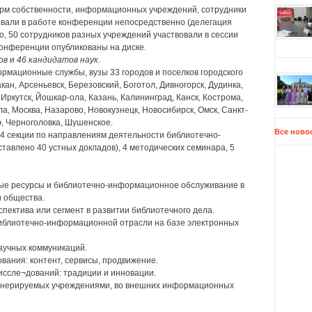
рм собственности, информационных учреждений, сотрудники
овали в работе конференции непосредственно (делегация
о, 50 сотрудников разных учреждений участвовали в сессии
конференции опубликованы на диске.
ов
и
46 кандидатов наук
.
рмационные службы, вузы 33 городов и поселков городского
бакан, Арсеньевск, Березовский, Боготол, Дивногорск, Дудинка,
 Иркутск, Йошкар-ола, Казань, Калининград, Канск, Кострома,
а, Москва, Назарово, Новокузнецк, Новосибирск, Омск, Санкт-
э, Черноголовка, Шушенское.
Все ново
 4 секции по направлениям деятельности библиотечно-
авлено 40 устных докладов), 4 методических семинара, 5
ные ресурсы и библиотечно-информационное обслуживание в
 общества.
спектива или сегмент в развитии библиотечного дела.
иблиотечно-информационной отрасли на базе электронных
аучных коммуникаций.
вания: контент, сервисы, продвижение.
ссле¬дований: традиции и инновации.
генерируемых учреждениями, во внешних информационных