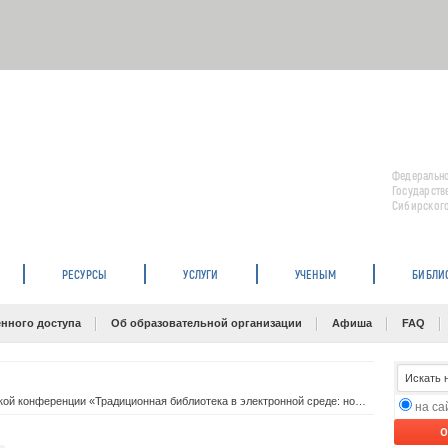
Федерально
Государств
Сибирского
РЕСУРСЫ
УСЛУГИ
УЧЕНЫМ
БИБЛИ
нного доступа
Об образовательной организации
Афиша
FAQ
Итоги межрегиональной научно-практической конференции «Традиционная библиотека в электронной среде: новые направления деятельности (Красноярск, 22-26 сентября 2014 г.)
на с
O