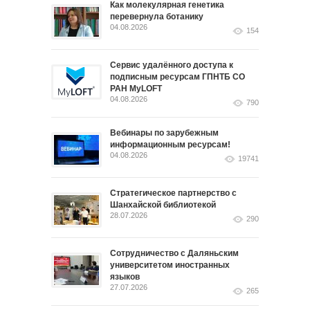
Как молекулярная генетика
перевернула ботанику
04.08.2026
154
Сервис удалённого доступа к
подписным ресурсам ГПНТБ СО
РАН MyLOFT
04.08.2026
790
Вебинары по зарубежным
информационным ресурсам!
04.08.2026
19741
Стратегическое партнерство с
Шанхайской библиотекой
28.07.2026
290
Сотрудничество с Даляньским
университетом иностранных
языков
27.07.2026
265