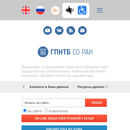
12+
Youtube
ВКонтакте
RSS
E-
mail
подписка
Федеральное государственное бюджетное учреждение науки
Государственная публичная научно-техническая библиотека
Сибирского отделения Российской академии наук
Каталоги и базы данных
Ресурсы удаленного доступа
на сайте
в каталогах
ON-LINE ЗАКАЗ ЭЛЕКТРОННОЙ СТАТЬИ
БИБЛИОТЕКА ИЗ ДОМА