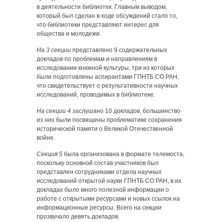
в деятельности библиотек. Главным выводом,
который был сделан в ходе обсуждений стало то,
что библиотеки представляют интерес для
общества и молодежи.
На 3 секции
представлено 9 содержательных
докладов по проблемам и направлениям в
исследовании книжной культуры, три из которых
были подготовлены аспирантами ГПНТБ СО РАН,
что свидетельствует о результативности научных
исследований, проводимых в библиотеке.
На секции 4
заслушано 10 докладов, большинство
из них были посвящены проблематике сохранения
исторической памяти о Великой Отечественной
войне.
Секция 5
была организована в формате телемоста,
поскольку основной состав участников был
представлен сотрудниками отдела научных
исследований открытой науки ГПНТБ СО РАН, в их
докладах было много полезной информации о
работе с открытыми ресурсами и новых ссылок на
информационные ресурсы. Всего на секции
прозвучало девять докладов.