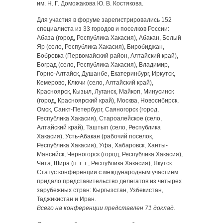
им. Н. Г. Доможакова Ю. В. Костякова.
Для участия в форуме зарегистрировались 152
специалиста из 33 городов и поселков России:
Абаза (город, Республика Хакасия), Абакан, Белый
Яр (село, Республика Хакасия), Биробиджан,
Бобровка (Первомайский район, Алтайский край),
Боград (село, Республика Хакасия), Владимир,
Горно-Алтайск, Душанбе, Екатеринбург, Иркутск,
Кемерово, Ключи (село, Алтайский край),
Красноярск, Кызыл, Луганск, Майкоп, Минусинск
(город, Красноярский край), Москва, Новосибирск,
Омск, Санкт-Петербург, Саяногорск (город,
Республика Хакасия), Староалейское (село,
Алтайский край), Таштып (село, Республика
Хакасия), Усть-Абакан (рабочий поселок,
Республика Хакасия), Уфа, Хабаровск, Ханты-
Мансийск, Черногорск (город, Республика Хакасия),
Чита, Шира (п. г. т., Республика Хакасия), Якутск.
Статус конференции с международным участием
придало представительство делегатов из четырех
зарубежных стран: Кыргызстан, Узбекистан,
Таджикистан и Иран.
Всего на конференции представлен 71 доклад.