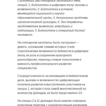
Состоялись два пленарных заседания и пять
секций: 1. Библиотеки в цифровую эпоху: вызовы и
возможности; 2. Библиотека в условиях
меняющейся социальной и научно-
образовательной среды; 3. Актуальные проблемы
изучения книжной культуры; 4. Эго-документы:
проблематика выявления, атрибуции и
публикации; 5. Библиотека и открытый доступ:
телемост.
На
пленарном заседании
было заслушано –
девять, основными темами которых стали
стратегические возможности библиотек в цифровую
эпоху, их роль в сохранении культурного
разнообразия, переход к новым технологиям и
важность профессионального развития
специалистов.
Сосредоточенность на инновациях в библиотечном
деле, вызовах и возможностях цифровизации
получила развитие в выступлениях участников
на
секции 1
, которая стала самой многочисленной по
количеству докладов, их было представлено 23.
На секции 2
в 11 докладах была широко освещена
культурная практика с социокультурным значением