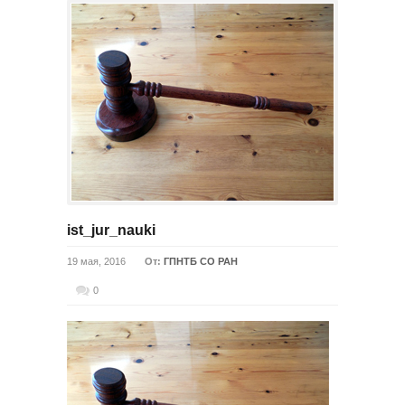
ist_jur_nauki
19 мая, 2016
От:
ГПНТБ СО РАН
0