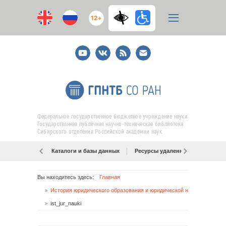
12+
Youtube
ВКонтакте
RSS
E-
mail
подписка
Федеральное государственное бюджетное учреждение науки
Государственная публичная научно-техническая библиотека
Сибирского отделения Российской академии наук
Каталоги и базы данных
Ресурсы удаленного доступа
Вы находитесь здесь:
Главная
История юридического образования и юридической науки в России
ist_jur_nauki