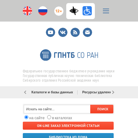
12+
Youtube
ВКонтакте
RSS
E-
mail
подписка
Федеральное государственное бюджетное учреждение науки
Государственная публичная научно-техническая библиотека
Сибирского отделения Российской академии наук
Каталоги и базы данных
Ресурсы удаленного доступа
на сайте
в каталогах
ON-LINE ЗАКАЗ ЭЛЕКТРОННОЙ СТАТЬИ
БИБЛИОТЕКА ИЗ ДОМА