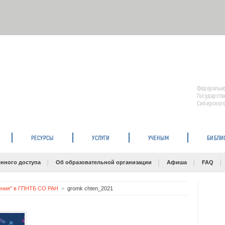
Федерально
Государств
Сибирского
РЕСУРСЫ
УСЛУГИ
УЧЕНЫМ
БИБЛИ
нного доступа
Об образовательной организации
Афиша
FAQ
ения" в ГПНТБ СО РАН
gromk chten_2021