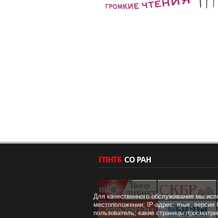
Для качественного обслуживания мы исп
местоположении; IP-адрес; язык, версия 
пользователь; какие страницы просматри