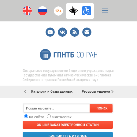
12+
Youtube
ВКонтакте
RSS
E-
mail
подписка
Федеральное государственное бюджетное учреждение науки
Государственная публичная научно-техническая библиотека
Сибирского отделения Российской академии наук
Каталоги и базы данных
Ресурсы удаленного доступа
на сайте
в каталогах
ON-LINE ЗАКАЗ ЭЛЕКТРОННОЙ СТАТЬИ
БИБЛИОТЕКА ИЗ ДОМА