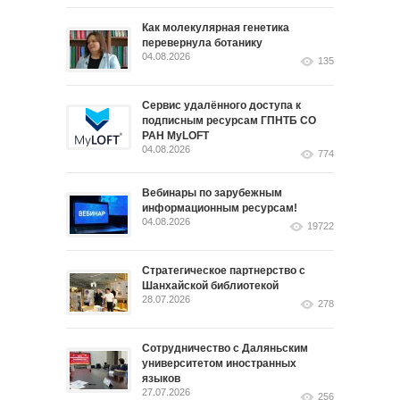
Как молекулярная генетика
перевернула ботанику
04.08.2026
135
Сервис удалённого доступа к
подписным ресурсам ГПНТБ СО
РАН MyLOFT
04.08.2026
774
Вебинары по зарубежным
информационным ресурсам!
04.08.2026
19722
Стратегическое партнерство с
Шанхайской библиотекой
28.07.2026
278
Сотрудничество с Даляньским
университетом иностранных
языков
27.07.2026
256