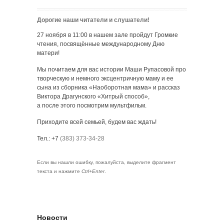
Дорогие наши читатели и слушатели!
27 ноября в 11:00 в нашем зале пройдут Громкие
чтения, посвящённые международному Дню
матери!
Мы почитаем для вас истории Маши Рупасовой про
творческую и немного эксцентричную маму и ее
сына из сборника «Наоборотная мама» и рассказ
Виктора Драгунского «Хитрый способ»,
а после этого посмотрим мультфильм.
Приходите всей семьей, будем вас ждать!
Тел.: +7
(383) 373-34-28
Если вы нашли ошибку, пожалуйста, выделите фрагмент
текста и нажмите
Ctrl+Enter
.
Новости