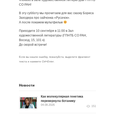
чтениях в зале художественной литературы ГПНТБ
СО РАН!
В эту субботу мы прочитаем для вас сказку Бориса
Заходера про зайчонка «Русачок».
А после покажем мультфильм
Приходите 10 сентября в 11:00 в Зал
художественной литературы (ГПНТБ СО РАН,
Восход, 15, 101 к).
До скорой встречи!
Если вы нашли ошибку, пожалуйста, выделите фрагмент
текста и нажмите
Ctrl+Enter
.
Новости
Как молекулярная генетика
перевернула ботанику
04.08.2026
151