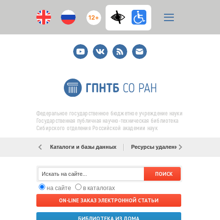
12+
Youtube
ВКонтакте
RSS
E-
mail
подписка
Федеральное государственное бюджетное учреждение науки
Государственная публичная научно-техническая библиотека
Сибирского отделения Российской академии наук
Каталоги и базы данных
Ресурсы удаленного доступа
на сайте
в каталогах
ON-LINE ЗАКАЗ ЭЛЕКТРОННОЙ СТАТЬИ
БИБЛИОТЕКА ИЗ ДОМА