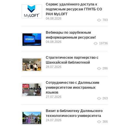
Сервис удалённого доступа к
подписным ресурсам ГПНТБ СО
РАН MyLOFT
04.08.2026
783
Вебинары по зарубежным
информационным ресурсам!
04.08.2026
19736
Стратегическое партнерство с
Шанхайской библиотекой
28.07.2026
286
Сотрудничество с Даляньским
университетом иностранных
языков
27.07.2026
263
Визит в библиотеку Даляньского
технологического университета
24.07.2026
366