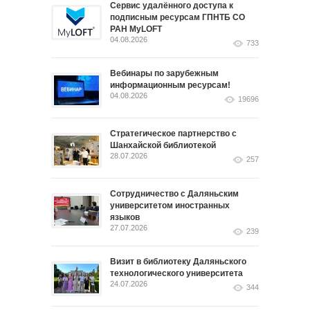
Сервис удалённого доступа к
подписным ресурсам ГПНТБ СО
РАН MyLOFT
04.08.2026
733
Вебинары по зарубежным
информационным ресурсам!
04.08.2026
19696
Стратегическое партнерство с
Шанхайской библиотекой
28.07.2026
257
Сотрудничество с Даляньским
университетом иностранных
языков
27.07.2026
239
Визит в библиотеку Даляньского
технологического университета
24.07.2026
344