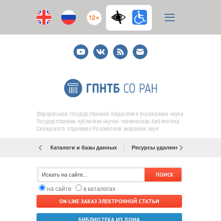
12+
Youtube
ВКонтакте
RSS
E-
mail
подписка
Федеральное государственное бюджетное учреждение науки
Государственная публичная научно-техническая библиотека
Сибирского отделения Российской академии наук
Каталоги и базы данных
Ресурсы удаленного доступа
на сайте
в каталогах
ON-LINE ЗАКАЗ ЭЛЕКТРОННОЙ СТАТЬИ
БИБЛИОТЕКА ИЗ ДОМА