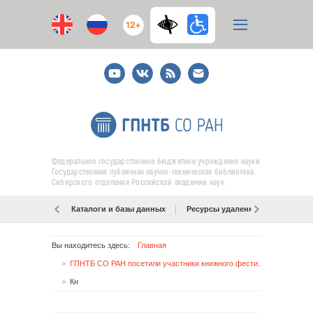
12+
Youtube
ВКонтакте
RSS
E-
mail
подписка
Федеральное государственное бюджетное учреждение науки
Государственная публичная научно-техническая библиотека
Сибирского отделения Российской академии наук
Каталоги и базы данных
Ресурсы удаленного доступа
Вы находитесь здесь:
Главная
ГПНТБ СО РАН посетили участники книжного фестиваля и автопробега
Кн