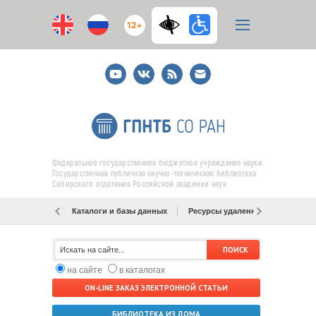
12+
Youtube
ВКонтакте
RSS
E-
mail
подписка
Федеральное государственное бюджетное учреждение науки
Государственная публичная научно-техническая библиотека
Сибирского отделения Российской академии наук
Каталоги и базы данных
Ресурсы удаленного доступа
на сайте
в каталогах
ON-LINE ЗАКАЗ ЭЛЕКТРОННОЙ СТАТЬИ
БИБЛИОТЕКА ИЗ ДОМА