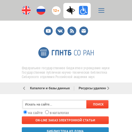
12+
Youtube
ВКонтакте
RSS
E-
mail
подписка
Федеральное государственное бюджетное учреждение науки
Государственная публичная научно-техническая библиотека
Сибирского отделения Российской академии наук
Каталоги и базы данных
Ресурсы удаленного доступа
на сайте
в каталогах
ON-LINE ЗАКАЗ ЭЛЕКТРОННОЙ СТАТЬИ
БИБЛИОТЕКА ИЗ ДОМА