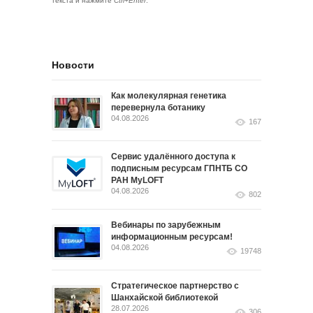
текста и нажмите
Ctrl+Enter
.
Новости
Как молекулярная генетика
перевернула ботанику
04.08.2026
167
Сервис удалённого доступа к
подписным ресурсам ГПНТБ СО
РАН MyLOFT
04.08.2026
802
Вебинары по зарубежным
информационным ресурсам!
04.08.2026
19748
Стратегическое партнерство с
Шанхайской библиотекой
28.07.2026
306