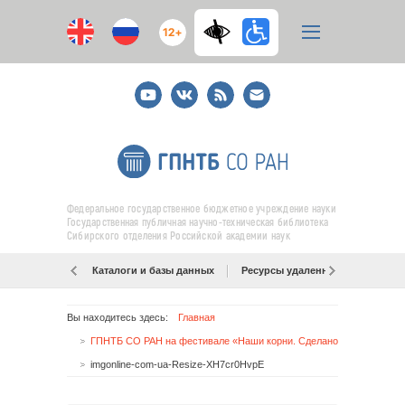
12+
Youtube
ВКонтакте
RSS
E-
mail
подписка
Федеральное государственное бюджетное учреждение науки
Государственная публичная научно-техническая библиотека
Сибирского отделения Российской академии наук
Каталоги и базы данных
Ресурсы удаленного доступа
Вы находитесь здесь:
Главная
ГПНТБ СО РАН на фестивале «Наши корни. Сделано в Сибири»
imgonline-com-ua-Resize-XH7cr0HvpE