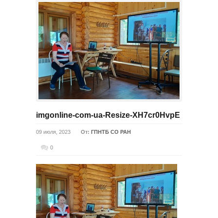
imgonline-com-ua-Resize-XH7cr0HvpE
09 июля, 2023
От:
ГПНТБ СО РАН
0