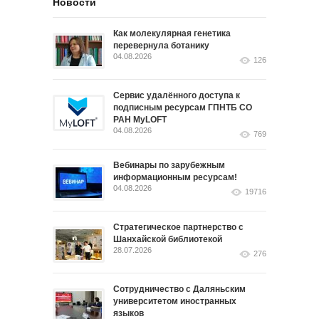
Новости
Как молекулярная генетика
перевернула ботанику
04.08.2026
126
Сервис удалённого доступа к
подписным ресурсам ГПНТБ СО
РАН MyLOFT
04.08.2026
769
Вебинары по зарубежным
информационным ресурсам!
04.08.2026
19716
Стратегическое партнерство с
Шанхайской библиотекой
28.07.2026
276
Сотрудничество с Даляньским
университетом иностранных
языков