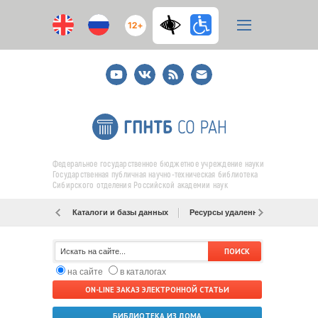
12+
Youtube
ВКонтакте
RSS
E-
mail
подписка
Федеральное государственное бюджетное учреждение науки
Государственная публичная научно-техническая библиотека
Сибирского отделения Российской академии наук
Каталоги и базы данных
Ресурсы удаленного доступа
на сайте
в каталогах
ON-LINE ЗАКАЗ ЭЛЕКТРОННОЙ СТАТЬИ
БИБЛИОТЕКА ИЗ ДОМА