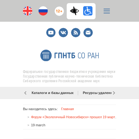
12+
Youtube
ВКонтакте
RSS
E-
mail
подписка
Федеральное государственное бюджетное учреждение науки
Государственная публичная научно-техническая библиотека
Сибирского отделения Российской академии наук
Каталоги и базы данных
Ресурсы удаленного доступа
Вы находитесь здесь:
Главная
Форум «Экологичный Новосибирск» прошел 19 марта в ГПНТБ СО РАН
19 march