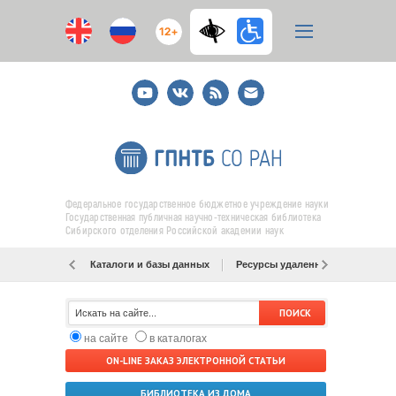
12+
Youtube
ВКонтакте
RSS
E-
mail
подписка
Федеральное государственное бюджетное учреждение науки
Государственная публичная научно-техническая библиотека
Сибирского отделения Российской академии наук
Каталоги и базы данных
Ресурсы удаленного доступа
на сайте
в каталогах
ON-LINE ЗАКАЗ ЭЛЕКТРОННОЙ СТАТЬИ
БИБЛИОТЕКА ИЗ ДОМА