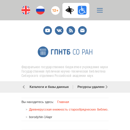
12+
Youtube
ВКонтакте
RSS
E-
mail
подписка
Федеральное государственное бюджетное учреждение науки
Государственная публичная научно-техническая библиотека
Сибирского отделения Российской академии наук
Каталоги и базы данных
Ресурсы удаленного доступа
Вы находитесь здесь:
Главная
Древнерусская книжность старообрядческих библиотек Сибири
borodyhin-14apr