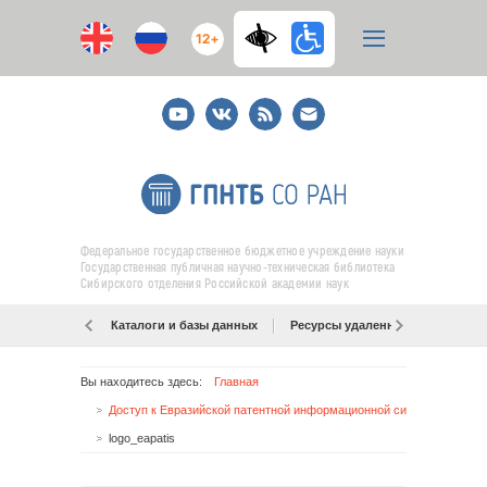
12+
Youtube
ВКонтакте
RSS
E-
mail
подписка
Федеральное государственное бюджетное учреждение науки
Государственная публичная научно-техническая библиотека
Сибирского отделения Российской академии наук
Каталоги и базы данных
Ресурсы удаленного доступа
Вы находитесь здесь:
Главная
Доступ к Евразийской патентной информационной системе (ЕАПАТИС)!
logo_eapatis