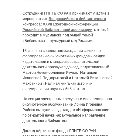
Сотрудники
ГПНТБ СО РАН
принимают участие в
мероприятиях
Всероссийского библиотечного
конгресса: XXVII Ежегодной конференции
Российской библиотечной ассоциации
, который
проходит в Мурманске под общей темой
«Библиотека — культурный код России».
13 июня на совместном заседании секции по
формированию библиотечных фондов и секции
издательской и книгораспространительской
деятельности прозвучал доклад, подготовленный
Мартой Чечен-ооловной Куулар, Натальей
Ивановной Подкорытовой и Натальей Витальевной
Махотиной «Научная книга как источник
формирования научных библиотек».
На секции электронные ресурсы и информационно-
библиотечное обслуживание Ирина Игоревна
Рябова выступила с докладом «Информирование
по открытой науке как актуальное направление
деятельности библиотек».
Доклад «Архивные фонды ГПНТБ СО РАН: