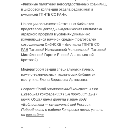
«Книжные памятники негосударственных хранилищ
в цифровой коллекции отдела редких книг и
рукописей ГПНТБ СО РАН».
На секции сельскохозяйственных библиотек
представлен доклад «Академическая библиотека
аграрного профиля в условиях динамично
изменяющейся научной среды» (подготовлен
сотрудниками
СибНСХБ – филиала ГПНТБ СО
РАН
Татьяной Николаевной Мельниковой, Татьяной
Михайловной Гарке и Еленой Анатольевной
Кретовой).
Модератором секции специальных научных,
научно-технических и технических библиотек
выступила Елена Борисовна Артемьева.
Всероссийский библиотечный конгресс: XXVII
Ежегодная конференция РБА проходит 12-17
июня. Общая тема форума в этом году
«Библиотека — культурный код России».
Подробности о работе Конгресса можно узнать
на
его сайте
.