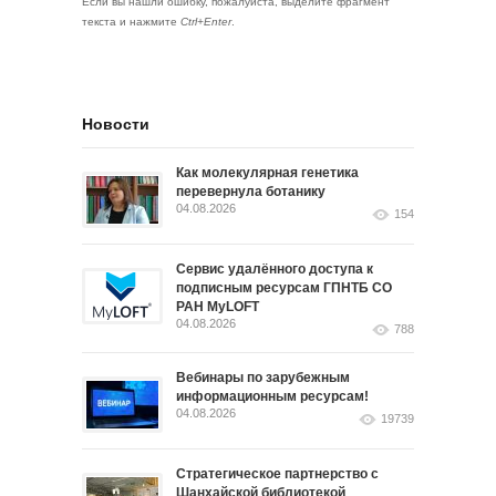
Если вы нашли ошибку, пожалуйста, выделите фрагмент
текста и нажмите
Ctrl+Enter
.
Новости
Как молекулярная генетика
перевернула ботанику
04.08.2026
154
Сервис удалённого доступа к
подписным ресурсам ГПНТБ СО
РАН MyLOFT
04.08.2026
788
Вебинары по зарубежным
информационным ресурсам!
04.08.2026
19739
Стратегическое партнерство с
Шанхайской библиотекой