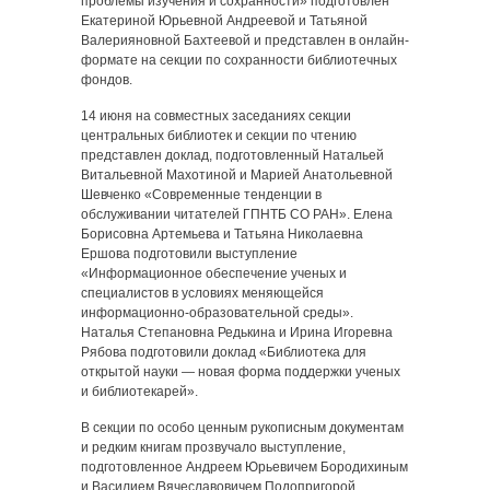
проблемы изучения и сохранности» подготовлен
Екатериной Юрьевной Андреевой и Татьяной
Валерияновной Бахтеевой и представлен в онлайн-
формате на секции по сохранности библиотечных
фондов.
14 июня на совместных заседаниях секции
центральных библиотек и секции по чтению
представлен доклад, подготовленный Натальей
Витальевной Махотиной и Марией Анатольевной
Шевченко «Современные тенденции в
обслуживании читателей ГПНТБ СО РАН». Елена
Борисовна Артемьева и Татьяна Николаевна
Ершова подготовили выступление
«Информационное обеспечение ученых и
специалистов в условиях меняющейся
информационно-образовательной среды».
Наталья Степановна Редькина и Ирина Игоревна
Рябова подготовили доклад «Библиотека для
открытой науки — новая форма поддержки ученых
и библиотекарей».
В секции по особо ценным рукописным документам
и редким книгам прозвучало выступление,
подготовленное Андреем Юрьевичем Бородихиным
и Василием Вячеславовичем Подопригорой