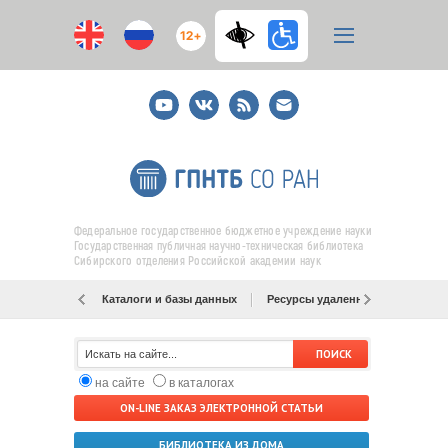
12+
Youtube
ВКонтакте
RSS
E-
mail
подписка
Федеральное государственное бюджетное учреждение науки
Государственная публичная научно-техническая библиотека
Сибирского отделения Российской академии наук
Каталоги и базы данных
Ресурсы удаленного доступа
на сайте
в каталогах
ON-LINE ЗАКАЗ ЭЛЕКТРОННОЙ СТАТЬИ
БИБЛИОТЕКА ИЗ ДОМА