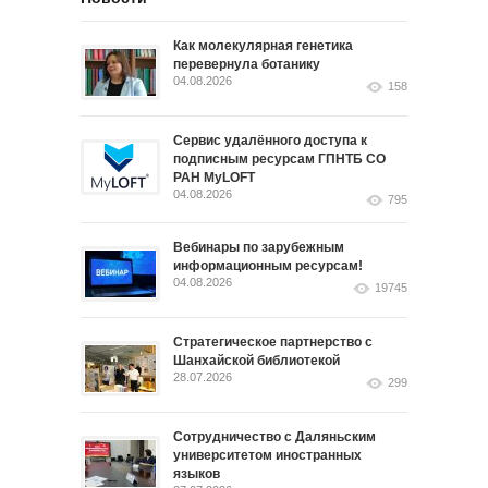
Как молекулярная генетика
перевернула ботанику
04.08.2026
158
Сервис удалённого доступа к
подписным ресурсам ГПНТБ СО
РАН MyLOFT
04.08.2026
795
Вебинары по зарубежным
информационным ресурсам!
04.08.2026
19745
Стратегическое партнерство с
Шанхайской библиотекой
28.07.2026
299
Сотрудничество с Даляньским
университетом иностранных
языков