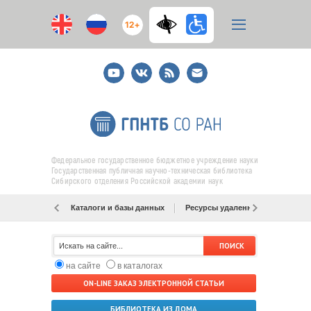
12+
Youtube
ВКонтакте
RSS
E-
mail
подписка
Федеральное государственное бюджетное учреждение науки
Государственная публичная научно-техническая библиотека
Сибирского отделения Российской академии наук
Каталоги и базы данных
Ресурсы удаленного доступа
на сайте
в каталогах
ON-LINE ЗАКАЗ ЭЛЕКТРОННОЙ СТАТЬИ
БИБЛИОТЕКА ИЗ ДОМА