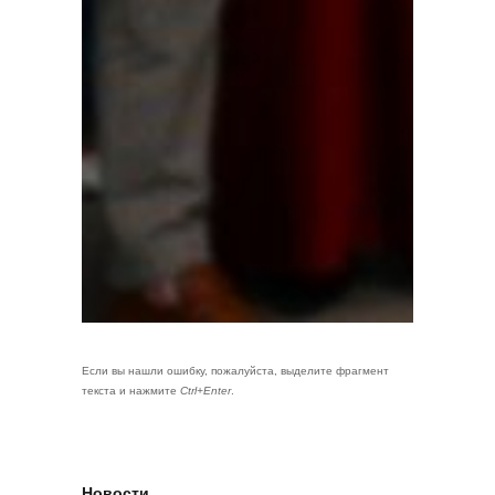
Если вы нашли ошибку, пожалуйста, выделите фрагмент
текста и нажмите
Ctrl+Enter
.
Новости