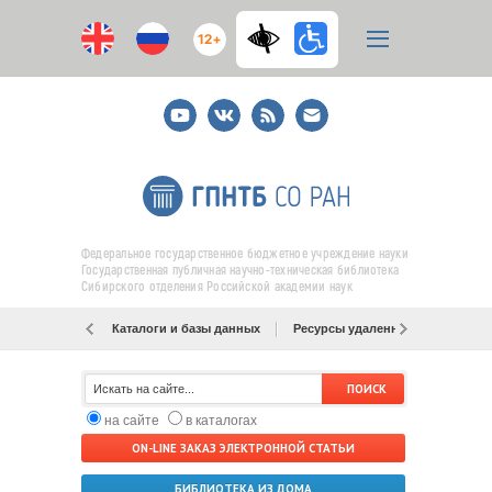
12+
Youtube
ВКонтакте
RSS
E-
mail
подписка
Федеральное государственное бюджетное учреждение науки
Государственная публичная научно-техническая библиотека
Сибирского отделения Российской академии наук
Каталоги и базы данных
Ресурсы удаленного доступа
на сайте
в каталогах
ON-LINE ЗАКАЗ ЭЛЕКТРОННОЙ СТАТЬИ
БИБЛИОТЕКА ИЗ ДОМА