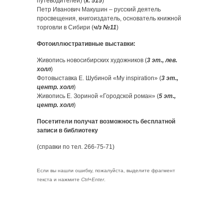
путеводителей) (
к. 515
)
Петр Иванович Макушин – русский деятель
просвещения, книгоиздатель, основатель книжной
торговли в Сибири (
ч/з №11
)
Фотоиллюстративные выставки:
Живопись новосибирских художников (
3 эт., лев.
холл
)
Фотовыставка Е. Шубиной «My inspiration» (
3 эт.,
центр. холл
)
Живопись Е. Зориной «Городской роман» (
5 эт.,
центр. холл
)
Посетители получат возможность бесплатной
записи в библиотеку
(справки по тел. 266-75-71)
Если вы нашли ошибку, пожалуйста, выделите фрагмент
текста и нажмите
Ctrl+Enter
.