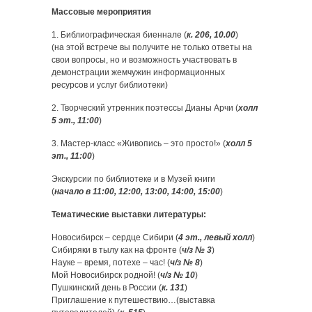
Массовые мероприятия
1. Библиографическая биеннале (
к. 206, 10.00
)
(на этой встрече вы получите не только ответы на
свои вопросы, но и возможность участвовать в
демонстрации жемчужин информационных
ресурсов и услуг библиотеки)
2. Творческий утренник поэтессы Дианы Арчи (
холл
5 эт., 11:00
)
3. Мастер-класс «Живопись – это просто!» (
холл 5
эт., 11:00
)
Экскурсии по библиотеке и в Музей книги
(
начало в 11:00, 12:00, 13:00, 14:00, 15:00
)
Тематические выставки литературы:
Новосибирск – сердце Сибири (
4 эт., левый холл
)
Сибиряки в тылу как на фронте (
ч/з № 3
)
Науке – время, потехе – час! (
ч/з № 8
)
Мой Новосибирск родной! (
ч/з № 10
)
Пушкинский день в России (
к. 131
)
Приглашение к путешествию…(выставка