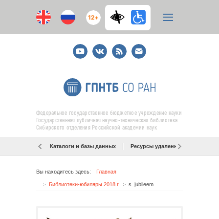
12+
Youtube
ВКонтакте
RSS
E-
mail
подписка
Федеральное государственное бюджетное учреждение науки
Государственная публичная научно-техническая библиотека
Сибирского отделения Российской академии наук
Каталоги и базы данных
Ресурсы удаленного доступа
Вы находитесь здесь:
Главная
Библиотеки-юбиляры 2018 г.
s_jubileem