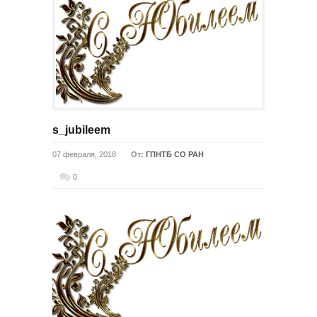
s_jubileem
07 февраля, 2018
От:
ГПНТБ СО РАН
0