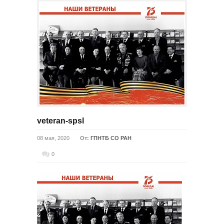
veteran-spsl
08 мая, 2020
От:
ГПНТБ СО РАН
0