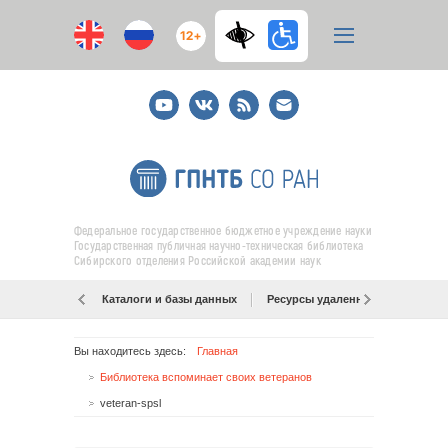
12+
Youtube
ВКонтакте
RSS
E-
mail
подписка
Федеральное государственное бюджетное учреждение науки
Государственная публичная научно-техническая библиотека
Сибирского отделения Российской академии наук
Каталоги и базы данных
Ресурсы удаленного доступа
Вы находитесь здесь:
Главная
Библиотека вспоминает своих ветеранов
veteran-spsl