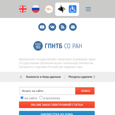
12+
Youtube
ВКонтакте
RSS
E-
mail
подписка
Федеральное государственное бюджетное учреждение науки
Государственная публичная научно-техническая библиотека
Сибирского отделения Российской академии наук
Каталоги и базы данных
Ресурсы удаленного доступа
на сайте
в каталогах
ON-LINE ЗАКАЗ ЭЛЕКТРОННОЙ СТАТЬИ
БИБЛИОТЕКА ИЗ ДОМА