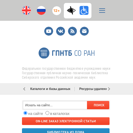
12+
Youtube
ВКонтакте
RSS
E-
mail
подписка
Федеральное государственное бюджетное учреждение науки
Государственная публичная научно-техническая библиотека
Сибирского отделения Российской академии наук
Каталоги и базы данных
Ресурсы удаленного доступа
на сайте
в каталогах
ON-LINE ЗАКАЗ ЭЛЕКТРОННОЙ СТАТЬИ
БИБЛИОТЕКА ИЗ ДОМА