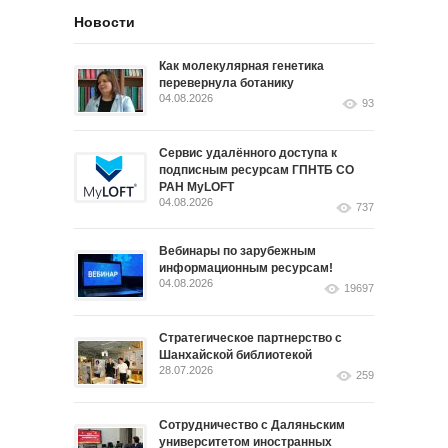
Новости
Как молекулярная генетика
перевернула ботанику
04.08.2026
93
Сервис удалённого доступа к
подписным ресурсам ГПНТБ СО
РАН MyLOFT
04.08.2026
737
Вебинары по зарубежным
информационным ресурсам!
04.08.2026
19697
Стратегическое партнерство с
Шанхайской библиотекой
28.07.2026
259
Сотрудничество с Даляньским
университетом иностранных