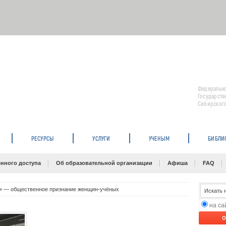
Федерально
Государств
Сибирского
РЕСУРСЫ
УСЛУГИ
УЧЕНЫМ
БИБЛИ
нного доступа
Об образовательной организации
Афиша
FAQ
» — общественное признание женщин-учёных
на с
O