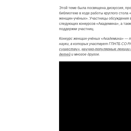
Этой теме была посвящена дискуссия, пр
библиотеке в ходе работы круглого стола
женщин-учёных». Участницы обсуждения 
следующих конкурсов «Академина», а так
поддержки участниц.
Конкурс женщин-учёных «Академина» — т
науки, в которых участвует ГПНТБ СО Р
существу»
,
научно-популярные лекции 
детей
и многое другое.