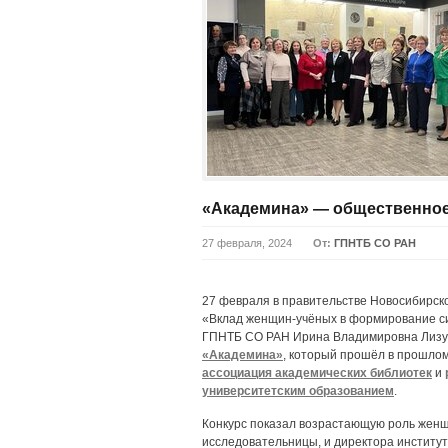
«Академина» — общественное
27 февраля, 2024
От:
ГПНТБ СО РАН
27 февраля в правительстве Новосибирск
«Вклад женщин-учёных в формирование си
ГПНТБ СО РАН Ирина Владимировна Лизун
«Академина»
, который прошёл в прошлом
ассоциация академических библиотек
и
университетским образованием
.
Конкурс показал возрастающую роль женщ
исследовательницы, и директора институто