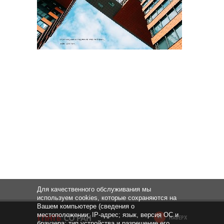
Для качественного обслуживания мы
используем cookies, которые сохраняются на
Вашем компьютере (сведения о
местоположении; IP-адрес; язык, версия ОС и
НАВЕРХ
браузера; тип устройства и разрешение его