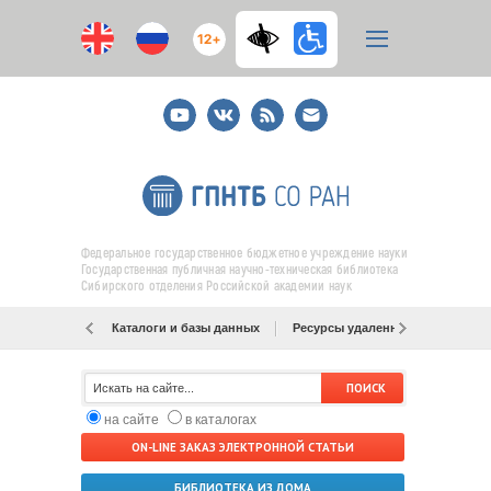
12+
Youtube
ВКонтакте
RSS
E-
mail
подписка
Федеральное государственное бюджетное учреждение науки
Государственная публичная научно-техническая библиотека
Сибирского отделения Российской академии наук
Каталоги и базы данных
Ресурсы удаленного доступа
на сайте
в каталогах
ON-LINE ЗАКАЗ ЭЛЕКТРОННОЙ СТАТЬИ
БИБЛИОТЕКА ИЗ ДОМА