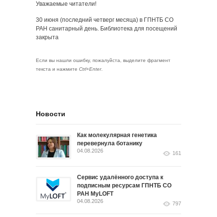
Уважаемые читатели!
30 июня (последний четверг месяца) в ГПНТБ СО
РАН санитарный день. Библиотека для посещений
закрыта
Если вы нашли ошибку, пожалуйста, выделите фрагмент
текста и нажмите
Ctrl+Enter
.
Новости
Как молекулярная генетика
перевернула ботанику
04.08.2026
161
Сервис удалённого доступа к
подписным ресурсам ГПНТБ СО
РАН MyLOFT
04.08.2026
797