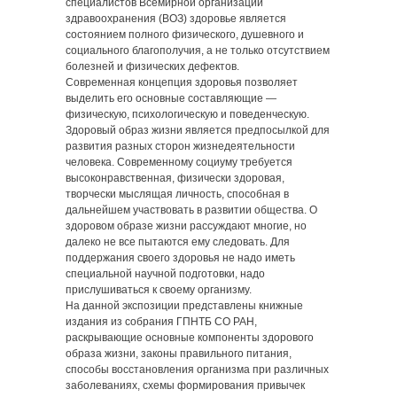
специалистов Всемирной организации
здравоохранения (ВОЗ) здоровье является
состоянием полного физического, душевного и
социального благополучия, а не только отсутствием
болезней и физических дефектов.
Современная концепция здоровья позволяет
выделить его основные составляющие —
физическую, психологическую и поведенческую.
Здоровый образ жизни является предпосылкой для
развития разных сторон жизнедеятельности
человека. Современному социуму требуется
высоконравственная, физически здоровая,
творчески мыслящая личность, способная в
дальнейшем участвовать в развитии общества. О
здоровом образе жизни рассуждают многие, но
далеко не все пытаются ему следовать. Для
поддержания своего здоровья не надо иметь
специальной научной подготовки, надо
прислушиваться к своему организму.
На данной экспозиции представлены книжные
издания из собрания ГПНТБ СО РАН,
раскрывающие основные компоненты здорового
образа жизни, законы правильного питания,
способы восстановления организма при различных
заболеваниях, схемы формирования привычек