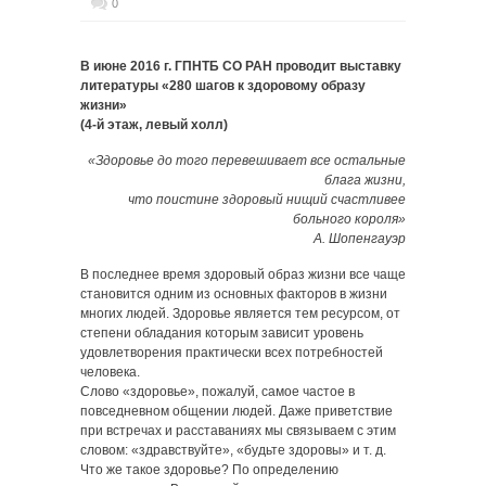
0
В июне 2016 г. ГПНТБ СО РАН проводит выставку
литературы «280 шагов к здоровому образу
жизни»
(4-й этаж, левый холл)
«Здоровье до того перевешивает все остальные
блага жизни,
что поистине здоровый нищий счастливее
больного короля»
А. Шопенгауэр
В последнее время здоровый образ жизни все чаще
становится одним из основных факторов в жизни
многих людей. Здоровье является тем ресурсом, от
степени обладания которым зависит уровень
удовлетворения практически всех потребностей
человека.
Слово «здоровье», пожалуй, самое частое в
повседневном общении людей. Даже приветствие
при встречах и расставаниях мы связываем с этим
словом: «здравствуйте», «будьте здоровы» и т. д.
Что же такое здоровье? По определению