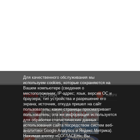
Для качественного обслуживания мы
используем cookies, которые сохраняются на
Вашем компьютере (сведения о
местоположении; IP-адрес; язык, версия ОС и
НАВЕРХ
браузера; тип устройства и разрешение его
экрана; источник, откуда пришел на сайт
пользователь; какие страницы просматривает
пользователь; эта же информация используется
для обработки статистических данных
использования сайта посредством систем веб-
аналитики Google Analytics и Яндекс.Метрика).
Нажимая кнопку «СОГЛАСЕН», Вы