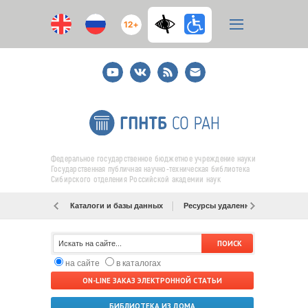
12+
Youtube
ВКонтакте
RSS
E-
mail
подписка
Федеральное государственное бюджетное учреждение науки
Государственная публичная научно-техническая библиотека
Сибирского отделения Российской академии наук
Каталоги и базы данных
Ресурсы удаленного доступа
на сайте
в каталогах
ON-LINE ЗАКАЗ ЭЛЕКТРОННОЙ СТАТЬИ
БИБЛИОТЕКА ИЗ ДОМА