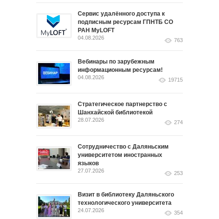
Сервис удалённого доступа к
подписным ресурсам ГПНТБ СО
РАН MyLOFT
04.08.2026
763
Вебинары по зарубежным
информационным ресурсам!
04.08.2026
19715
Стратегическое партнерство с
Шанхайской библиотекой
28.07.2026
274
Сотрудничество с Даляньским
университетом иностранных
языков
27.07.2026
253
Визит в библиотеку Даляньского
технологического университета
24.07.2026
354