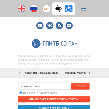
12+
Youtube
ВКонтакте
RSS
E-
mail
подписка
Федеральное государственное бюджетное учреждение науки
Государственная публичная научно-техническая библиотека
Сибирского отделения Российской академии наук
Каталоги и базы данных
Ресурсы удаленного доступа
на сайте
в каталогах
ON-LINE ЗАКАЗ ЭЛЕКТРОННОЙ СТАТЬИ
БИБЛИОТЕКА ИЗ ДОМА