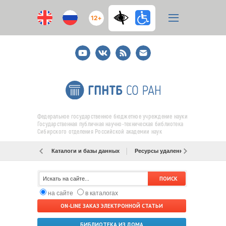
12+
Youtube
ВКонтакте
RSS
E-
mail
подписка
Федеральное государственное бюджетное учреждение науки
Государственная публичная научно-техническая библиотека
Сибирского отделения Российской академии наук
Каталоги и базы данных
Ресурсы удаленного доступа
на сайте
в каталогах
ON-LINE ЗАКАЗ ЭЛЕКТРОННОЙ СТАТЬИ
БИБЛИОТЕКА ИЗ ДОМА