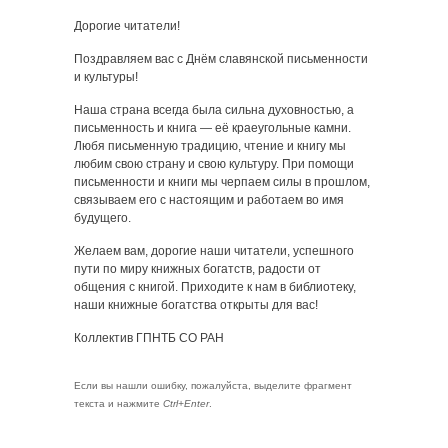
Дорогие читатели!
Поздравляем вас с Днём славянской письменности
и культуры!
Наша страна всегда была сильна духовностью, а
письменность и книга — её краеугольные камни.
Любя письменную традицию, чтение и книгу мы
любим свою страну и свою культуру. При помощи
письменности и книги мы черпаем силы в прошлом,
связываем его с настоящим и работаем во имя
будущего.
Желаем вам, дорогие наши читатели, успешного
пути по миру книжных богатств, радости от
общения с книгой. Приходите к нам в библиотеку,
наши книжные богатства открыты для вас!
Коллектив ГПНТБ СО РАН
Если вы нашли ошибку, пожалуйста, выделите фрагмент
текста и нажмите
Ctrl+Enter
.