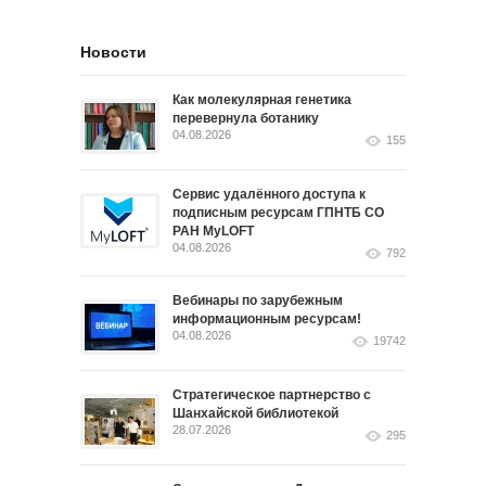
Новости
Как молекулярная генетика
перевернула ботанику
04.08.2026
155
Сервис удалённого доступа к
подписным ресурсам ГПНТБ СО
РАН MyLOFT
04.08.2026
792
Вебинары по зарубежным
информационным ресурсам!
04.08.2026
19742
Стратегическое партнерство с
Шанхайской библиотекой
28.07.2026
295