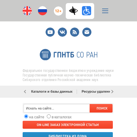
12+
Youtube
ВКонтакте
RSS
E-
mail
подписка
Федеральное государственное бюджетное учреждение науки
Государственная публичная научно-техническая библиотека
Сибирского отделения Российской академии наук
Каталоги и базы данных
Ресурсы удаленного доступа
на сайте
в каталогах
ON-LINE ЗАКАЗ ЭЛЕКТРОННОЙ СТАТЬИ
БИБЛИОТЕКА ИЗ ДОМА