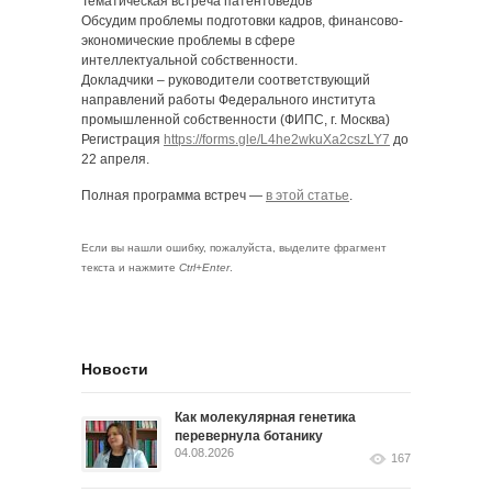
Тематическая встреча патентоведов
Обсудим проблемы подготовки кадров, финансово-
экономические проблемы в сфере
интеллектуальной собственности.
Докладчики – руководители соответствующий
направлений работы Федерального института
промышленной собственности (ФИПС, г. Москва)
Регистрация
https://forms.gle/L4he2wkuXa2cszLY7
до
22 апреля.
Полная программа встреч —
в этой статье
.
Если вы нашли ошибку, пожалуйста, выделите фрагмент
текста и нажмите
Ctrl+Enter
.
Новости
Как молекулярная генетика
перевернула ботанику
04.08.2026
167