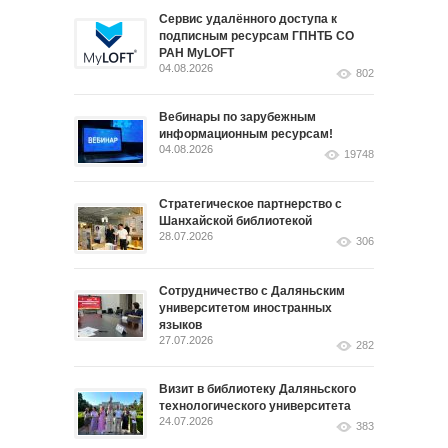
Сервис удалённого доступа к
подписным ресурсам ГПНТБ СО
РАН MyLOFT
04.08.2026
802
Вебинары по зарубежным
информационным ресурсам!
04.08.2026
19748
Стратегическое партнерство с
Шанхайской библиотекой
28.07.2026
306
Сотрудничество с Даляньским
университетом иностранных
языков
27.07.2026
282
Визит в библиотеку Даляньского
технологического университета
24.07.2026
383