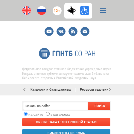
12+
Youtube
ВКонтакте
RSS
E-
mail
подписка
Федеральное государственное бюджетное учреждение науки
Государственная публичная научно-техническая библиотека
Сибирского отделения Российской академии наук
Каталоги и базы данных
Ресурсы удаленного доступа
на сайте
в каталогах
ON-LINE ЗАКАЗ ЭЛЕКТРОННОЙ СТАТЬИ
БИБЛИОТЕКА ИЗ ДОМА