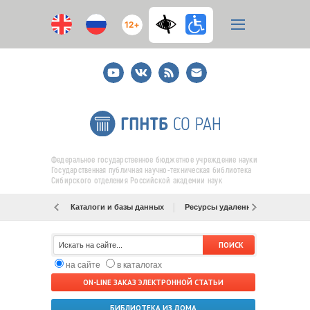
12+
Youtube
ВКонтакте
RSS
E-
mail
подписка
Федеральное государственное бюджетное учреждение науки
Государственная публичная научно-техническая библиотека
Сибирского отделения Российской академии наук
Каталоги и базы данных
Ресурсы удаленного доступа
на сайте
в каталогах
ON-LINE ЗАКАЗ ЭЛЕКТРОННОЙ СТАТЬИ
БИБЛИОТЕКА ИЗ ДОМА