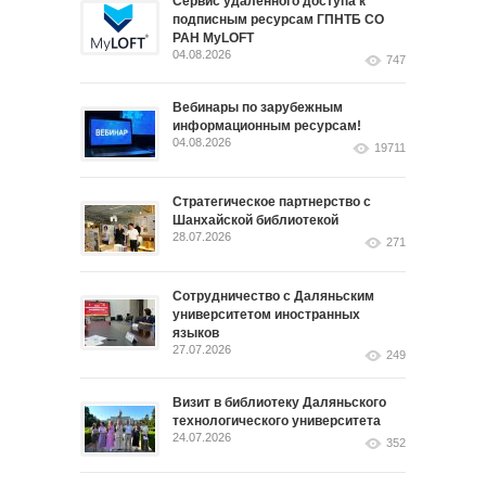
Сервис удалённого доступа к
подписным ресурсам ГПНТБ СО
РАН MyLOFT
04.08.2026
747
Вебинары по зарубежным
информационным ресурсам!
04.08.2026
19711
Стратегическое партнерство с
Шанхайской библиотекой
28.07.2026
271
Сотрудничество с Даляньским
университетом иностранных
языков
27.07.2026
249
Визит в библиотеку Даляньского
технологического университета
24.07.2026
352