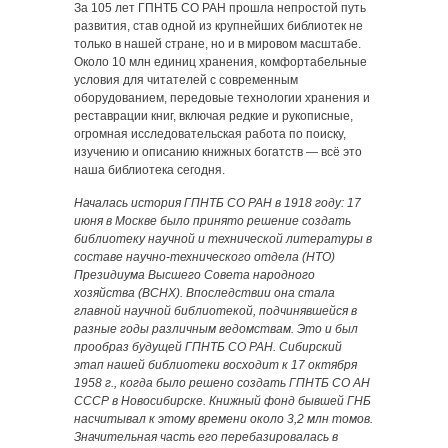
За 105 лет ГПНТБ СО РАН прошла непростой путь
развития, став одной из крупнейших библиотек не
только в нашей стране, но и в мировом масштабе.
Около 10 млн единиц хранения, комфортабельные
условия для читателей с современным
оборудованием, передовые технологии хранения и
реставрации книг, включая редкие и рукописные,
огромная исследовательская работа по поиску,
изучению и описанию книжных богатств — всё это
наша библиотека сегодня.
Началась история ГПНТБ СО РАН в 1918 году: 17
июня в Москве было принято решение создать
библиотеку научной и технической литературы в
составе научно-технического отдела (НТО)
Президиума Высшего Совета народного
хозяйства (ВСНХ). Впоследствии она стала
главной научной библиотекой, подчинявшейся в
разные годы различным ведомствам. Это и был
прообраз будущей ГПНТБ СО РАН. Сибирский
этап нашей библиотеки восходит к 17 октября
1958 г., когда было решено создать ГПНТБ СО АН
СССР в Новосибирске. Книжный фонд бывшей ГНБ
насчитывал к этому времени около 3,2 млн томов.
Значительная часть его перебазировалась в