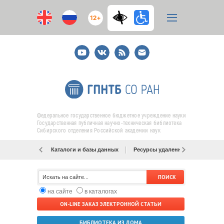
12+
Youtube
ВКонтакте
RSS
E-
mail
подписка
Федеральное государственное бюджетное учреждение науки
Государственная публичная научно-техническая библиотека
Сибирского отделения Российской академии наук
Каталоги и базы данных
Ресурсы удаленного доступа
на сайте
в каталогах
ON-LINE ЗАКАЗ ЭЛЕКТРОННОЙ СТАТЬИ
БИБЛИОТЕКА ИЗ ДОМА