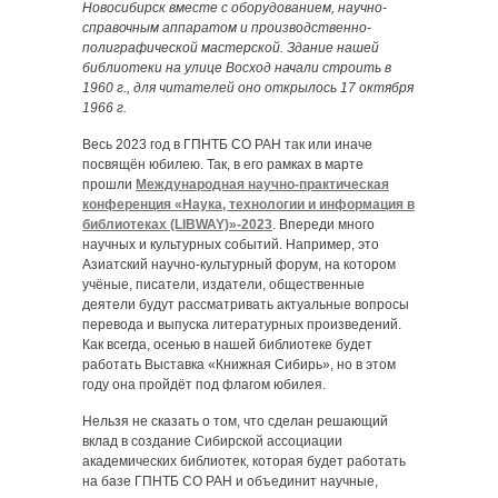
Новосибирск вместе с оборудованием, научно-
справочным аппаратом и производственно-
полиграфической мастерской. Здание нашей
библиотеки на улице Восход начали строить в
1960 г., для читателей оно открылось 17 октября
1966 г.
Весь 2023 год в ГПНТБ СО РАН так или иначе
посвящён юбилею. Так, в его рамках в марте
прошли
Международная научно-практическая
конференция «Наука, технологии и информация в
библиотеках (LIBWAY)»-2023
. Впереди много
научных и культурных событий. Например, это
Азиатский научно-культурный форум, на котором
учёные, писатели, издатели, общественные
деятели будут рассматривать актуальные вопросы
перевода и выпуска литературных произведений.
Как всегда, осенью в нашей библиотеке будет
работать Выставка «Книжная Сибирь», но в этом
году она пройдёт под флагом юбилея.
Нельзя не сказать о том, что сделан решающий
вклад в создание Сибирской ассоциации
академических библиотек, которая будет работать
на базе ГПНТБ СО РАН и объединит научные,