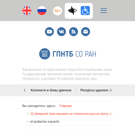
12+
Youtube
ВКонтакте
RSS
E-
mail
подписка
Федеральное государственное бюджетное учреждение науки
Государственная публичная научно-техническая библиотека
Сибирского отделения Российской академии наук
Каталоги и базы данных
Ресурсы удаленного доступа
Вы находитесь здесь:
Главная
12 февраля приглашаем на тематическую встречу со специалистами Федерального института промышленной собственности (ФИПС)!
el-podacha-zayavki