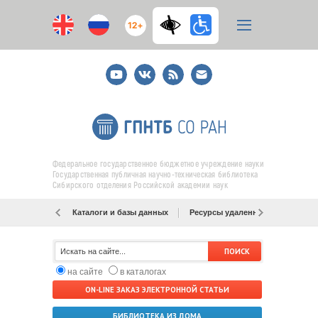
12+
Youtube
ВКонтакте
RSS
E-
mail
подписка
Федеральное государственное бюджетное учреждение науки
Государственная публичная научно-техническая библиотека
Сибирского отделения Российской академии наук
Каталоги и базы данных
Ресурсы удаленного доступа
на сайте
в каталогах
ON-LINE ЗАКАЗ ЭЛЕКТРОННОЙ СТАТЬИ
БИБЛИОТЕКА ИЗ ДОМА