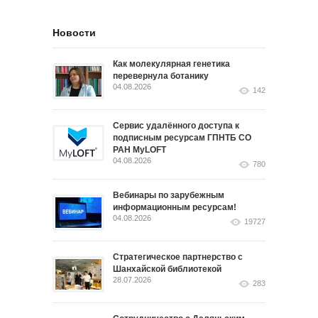
Новости
Как молекулярная генетика
перевернула ботанику
04.08.2026
142
Сервис удалённого доступа к
подписным ресурсам ГПНТБ СО
РАН MyLOFT
04.08.2026
780
Вебинары по зарубежным
информационным ресурсам!
04.08.2026
19727
Стратегическое партнерство с
Шанхайской библиотекой
28.07.2026
283