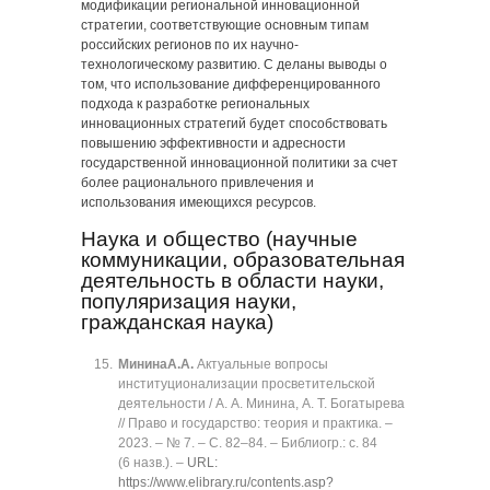
модификации региональной инновационной
стратегии, соответствующие основным типам
российских регионов по их научно-
технологическому развитию. С деланы выводы о
том, что использование дифференцированного
подхода к разработке региональных
инновационных стратегий будет способствовать
повышению эффективности и адресности
государственной инновационной политики за счет
более рационального привлечения и
использования имеющихся ресурсов.
Наука и общество (научные
коммуникации, образовательная
деятельность в области науки,
популяризация науки,
гражданская наука)
Минина
А.А.
Актуальные вопросы
институционализации просветительской
деятельности / А. А. Минина, А. Т. Богатырева
// Право и государство: теория и практика. ‒
2023. ‒ № 7. ‒ C. 82‒84. ‒ Библиогр.: с. 84
(6 назв.). ‒
URL:
https://www.elibrary.ru/contents.asp?