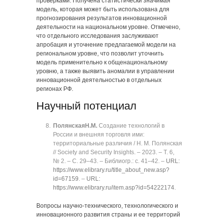
проверками. Получена статистически значимая
модель, которая может быть использована для
прогнозирования результатов инновационной
деятельности на национальном уровне. Отмечено,
что отдельного исследования заслуживают
апробация и уточнение предлагаемой модели на
региональном уровне, что позволит уточнить
модель применительно к общенациональному
уровню, а также выявить аномалии в управлении
инновационной деятельностью в отдельных
регионах РФ.
Научный потенциал
Полянская
Н.М.
Создание технологий в
России и внешняя торговля ими:
территориальные различия / Н. М. Полянская
// Society and Security Insights. ‒ 2023. ‒ Т. 6,
№ 2. ‒ C. 29‒43. ‒ Библиогр.: с. 41‒42. ‒
URL:
https://www.elibrary.ru/title_about_new.asp?
id=67159
. ‒
URL:
https://www.elibrary.ru/item.asp?id=54222174
.
Вопросы научно-технического, технологического и
инновационного развития страны и ее территорий