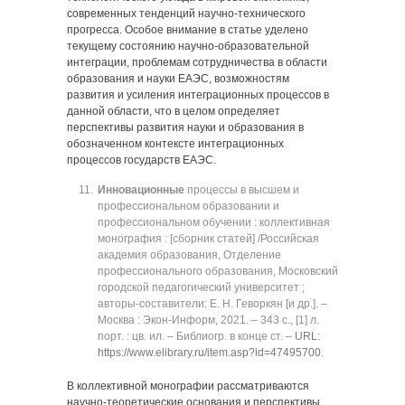
современных тенденций научно-технического
прогресса. Особое внимание в статье уделено
текущему состоянию научно-образовательной
интеграции, проблемам сотрудничества в области
образования и науки ЕАЭС, возможностям
развития и усиления интеграционных процессов в
данной области, что в целом определяет
перспективы развития науки и образования в
обозначенном контексте интеграционных
процессов государств ЕАЭС.
Инновационные
процессы в высшем и
профессиональном образовании и
профессиональном обучении : коллективная
монография : [сборник статей] /Российская
академия образования, Отделение
профессионального образования, Московский
городской педагогический университет ;
авторы-составители: Е. Н. Геворкян [и др.]. ‒
Москва : Экон-Информ, 2021. ‒ 343 с., [1] л.
порт. : цв. ил. ‒ Библиогр. в конце ст. ‒
URL:
https://www.elibrary.ru/item.asp?id=47495700
.
В коллективной монографии рассматриваются
научно-теоретические основания и перспективы