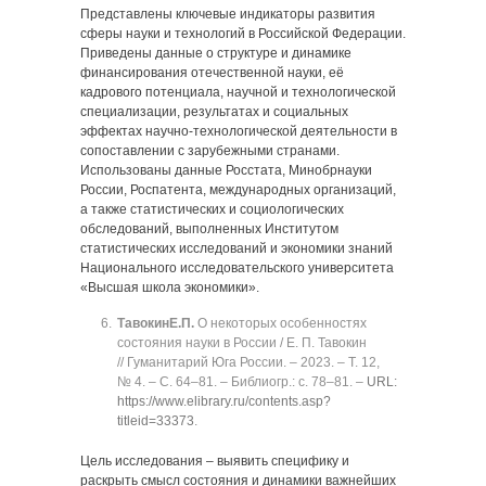
Представлены ключевые индикаторы развития
сферы науки и технологий в Российской Федерации.
Приведены данные о структуре и динамике
финансирования отечественной науки, её
кадрового потенциала, научной и технологической
специализации, результатах и социальных
эффектах научно-технологической деятельности в
сопоставлении с зарубежными странами.
Использованы данные Росстата, Минобрнауки
России, Роспатента, международных организаций,
а также статистических и социологических
обследований, выполненных Институтом
статистических исследований и экономики знаний
Национального исследовательского университета
«Высшая школа экономики».
Тавокин
Е.П.
О некоторых особенностях
состояния науки в России / Е. П. Тавокин
// Гуманитарий Юга России. ‒ 2023. ‒ Т. 12,
№ 4. ‒ C. 64‒81. ‒ Библиогр.: с. 78‒81. ‒
URL:
https://www.elibrary.ru/contents.asp?
titleid=33373
.
Цель исследования ‒ выявить специфику и
раскрыть смысл состояния и динамики важнейших