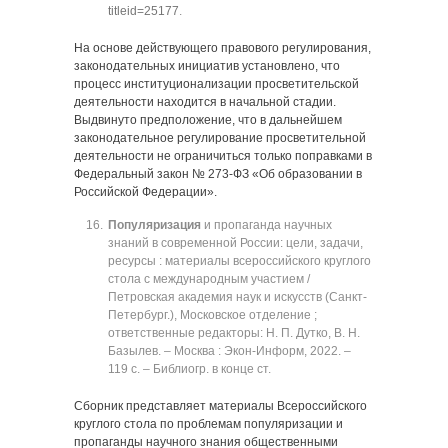
titleid=25177
.
На основе действующего правового регулирования,
законодательных инициатив установлено, что
процесс институционализации просветительской
деятельности находится в начальной стадии.
Выдвинуто предположение, что в дальнейшем
законодательное регулирование просветительной
деятельности не ограничиться только поправками в
Федеральный закон № 273-ФЗ «Об образовании в
Российской Федерации».
Популяризация
и пропаганда научных
знаний в современной России: цели, задачи,
ресурсы : материалы всероссийского круглого
стола с международным участием /
Петровская академия наук и искусств (Санкт-
Петербург.), Московское отделение ;
ответственные редакторы: Н. П. Дутко, В. Н.
Базылев. ‒ Москва : Экон-Информ, 2022. ‒
119 с. ‒ Библиогр. в конце ст.
Сборник представляет материалы Всероссийского
круглого стола по проблемам популяризации и
пропаганды научного знания общественными