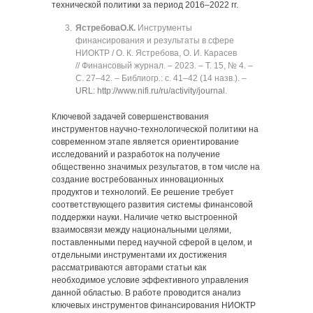
технической политики за период 2016‒2022 гг.
Ястребова
О.К.
Инструменты
финансирования и результаты в сфере
НИОКТР / О. К. Ястребова, О. И. Карасев
// Финансовый журнал. ‒ 2023. ‒ Т. 15, № 4. ‒
C. 27‒42. ‒ Библиогр.: с. 41‒42 (14 назв.). ‒
URL: http://www.nifi.ru/ru/activity/journal
.
Ключевой задачей совершенствования
инструментов научно-технологической политики на
современном этапе является ориентирование
исследований и разработок на получение
общественно значимых результатов, в том числе на
создание востребованных инновационных
продуктов и технологий. Ее решение требует
соответствующего развития системы финансовой
поддержки науки. Наличие четко выстроенной
взаимосвязи между национальными целями,
поставленными перед научной сферой в целом, и
отдельными инструментами их достижения
рассматриваются авторами статьи как
необходимое условие эффективного управления
данной областью. В работе проводится анализ
ключевых инструментов финансирования НИОКТР