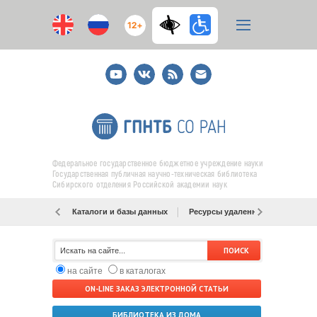
12+
Youtube
ВКонтакте
RSS
E-
mail
подписка
Федеральное государственное бюджетное учреждение науки
Государственная публичная научно-техническая библиотека
Сибирского отделения Российской академии наук
Каталоги и базы данных
Ресурсы удаленного доступа
на сайте
в каталогах
ON-LINE ЗАКАЗ ЭЛЕКТРОННОЙ СТАТЬИ
БИБЛИОТЕКА ИЗ ДОМА