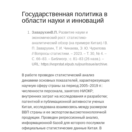
Государственная политика в
области науки и инноваций
Заварухин
В.П.
Развитие науки и
экономический рост: статистико-
аналитический обзор (на примере Китая) / В.
П. Заварухин, Т. И. Чинаева, Э. Ю. Чурилова
// Вопросы статистики. ‒ 2023. ‒ Т. 30, № 4. ‒
C. 66‒83. ‒ Библиогр.: с. 81‒83 (26 назв.). ‒
URL: https://voprstat.elpub.ru/jour/issue/archive
.
В работе проведен статистический анализ
динамики основных показателей, характеризующих
научную сферу страны за период 2005–2019 гг.:
численности персонала, занятого НИОКР;
внутренних затрат на исследования и разработки;
патентной и публикационной активности ученых
Китая, исследована взаимосвязь между размером
ВВП страны и ее экспортом высокотехнологичной
продукции. Проведен регрессионный анализ,
информационной базой для которого послужили
официальные статистические данные Китая. В