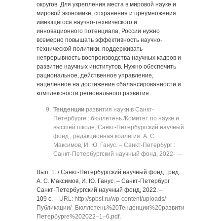
округов. Для укрепления места в мировой науке и
мировой экономике, сохранения и преумножения
имеющегося научно-технического и
инновационного потенциала, России нужно
всемерно повышать эффективность научно-
технической политики, поддерживать
непрерывность воспроизводства научных кадров и
развитие научных институтов. Нужно обеспечить
рациональное, действенное управление,
нацеленное на достижение сбалансированности и
комплексности регионального развития.
Тенденции
развития науки в Санкт-
Петербурге : бюллетень /Комитет по науке и
высшей школе, Санкт-Петербургский научный
фонд ; редакционная коллегия: А. С.
Максимов, И. Ю. Ганус. ‒ Санкт-Петербург :
Санкт-Петербургский научный фонд, 2022- —
Вып. 1: / Санкт-Петербургский научный фонд ; ред.:
А. С. Максимов, И. Ю. Ганус. ‒ Санкт-Петербург :
Санкт-Петербургский научный фонд, 2022. ‒
109 с. ‒
URL: http://spbsf.ru/wp-content/uploads/
Публикации/_Бюллетень%20Тенденции%20развития%20науки%
Петербурге%202022‒1‒6.pdf
.