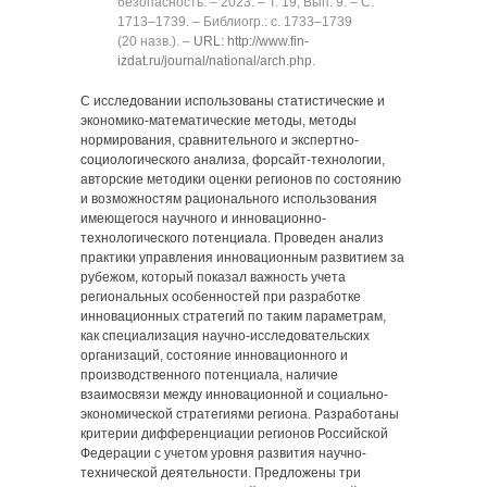
безопасность. ‒ 2023. ‒ Т. 19, Вып. 9. ‒ C.
1713‒1739. ‒ Библиогр.: с. 1733‒1739
(20 назв.). ‒
URL: http://www.fin-
izdat.ru/journal/national/arch.php
.
С исследовании использованы статистические и
экономико-математические методы, методы
нормирования, сравнительного и экспертно-
социологического анализа, форсайт-технологии,
авторские методики оценки регионов по состоянию
и возможностям рационального использования
имеющегося научного и инновационно-
технологического потенциала. Проведен анализ
практики управления инновационным развитием за
рубежом, который показал важность учета
региональных особенностей при разработке
инновационных стратегий по таким параметрам,
как специализация научно-исследовательских
организаций, состояние инновационного и
производственного потенциала, наличие
взаимосвязи между инновационной и социально-
экономической стратегиями региона. Разработаны
критерии дифференциации регионов Российской
Федерации с учетом уровня развития научно-
технической деятельности. Предложены три