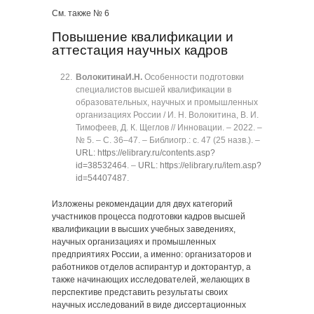
См. также № 6
Повышение квалификации и
аттестация научных кадров
Волокитина
И.Н.
Особенности подготовки
специалистов высшей квалификации в
образовательных, научных и промышленных
организациях России / И. Н. Волокитина, В. И.
Тимофеев, Д. К. Щеглов // Инновации. ‒ 2022. ‒
№ 5. ‒ C. 36‒47. ‒ Библиогр.: с. 47 (25 назв.). ‒
URL: https://elibrary.ru/contents.asp?
id=38532464
. ‒
URL: https://elibrary.ru/item.asp?
id=54407487
.
Изложены рекомендации для двух категорий
участников процесса подготовки кадров высшей
квалификации в высших учебных заведениях,
научных организациях и промышленных
предприятиях России, а именно: организаторов и
работников отделов аспирантур и докторантур, а
также начинающих исследователей, желающих в
перспективе представить результаты своих
научных исследований в виде диссертационных