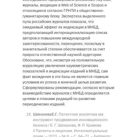
журналы, входящие в Web of Science и Scopus и
относящиеся согласно ГРНТИ к общественно-
гуманитарному блоку. Экспертиза выделенного
пула российских журналов показала, что
ожидаемый эффект их индексации в МНБД,
предполагающий интернационализацию списка
авторов и повышение международной
заинтересованности, переоценен, поскольку в
значительной степени обеспечивается за счет
прироста отечественной научной аудитории.
Обосновано, что, несмотря на положительную
корреляцию увеличения наукометрических
показателей и индексации изданий в МНБД, сам
факт вхождения в эти базы не является главным
условием их успеха и конечной целью развития.
Сформулированы рекомендации, согласно которым
взаимодействие журналов с МНБД определяется
целями и планами редакций по развитию
периодических изданий.
Шиханова
Е.Г.
Патентная аналитика как
инструмент продвижения инновационного
бизнеса / Е. Г. Шиханова, Ф. Р. Храмова
// Патенты и лицензии. Интеллектуальные
права. ‒ 2023. ‒ № 9. ‒ C. 64‒72. ‒ Библиогр.: