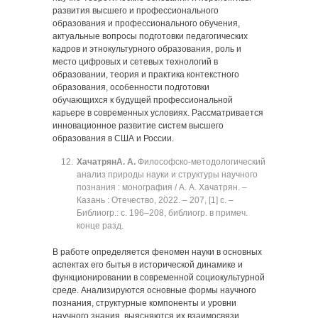
развития высшего и профессионального
образования и профессионального обучения,
актуальные вопросы подготовки педагогических
кадров и этнокультурного образования, роль и
место цифровых и сетевых технологий в
образовании, теория и практика контекстного
образования, особенности подготовки
обучающихся к будущей профессиональной
карьере в современных условиях. Рассматривается
инновационное развитие систем высшего
образования в США и России.
Хачатрян
А. А.
Философско-методологический
анализ природы науки и структуры научного
познания : монография / А. А. Хачатрян. ‒
Казань : Отечество, 2022. ‒ 207, [1] с. ‒
Библиогр.: с. 196‒208, библиогр. в примеч.
конце разд.
В работе определяется феномен науки в основных
аспектах его бытья в исторической динамике и
функционировании в современной социокультурной
среде. Анализируются основные формы научного
познания, структурные компоненты и уровни
научного знания, выясняются их взаимосвязи.