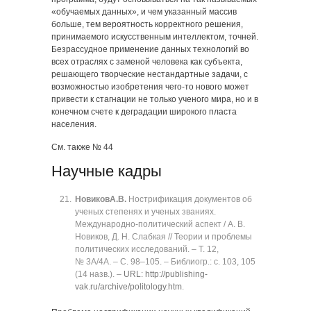
«обучаемых данных», и чем указанный массив
больше, тем вероятность корректного решения,
принимаемого искусственным интеллектом, точней.
Безрассудное применение данных технологий во
всех отраслях с заменой человека как субъекта,
решающего творческие нестандартные задачи, с
возможностью изобретения чего-то нового может
привести к стагнации не только ученого мира, но и в
конечном счете к деградации широкого пласта
населения.
См. также № 44
Научные кадры
Новиков
А.В.
Нострификация документов об
ученых степенях и ученых званиях.
Международно-политический аспект / А. В.
Новиков, Д. Н. Слабкая // Теории и проблемы
политических исследований. ‒ Т. 12,
№ 3A/4A. ‒ C. 98‒105. ‒ Библиогр.: с. 103, 105
(14 назв.). ‒
URL: http://publishing-
vak.ru/archive/politology.htm
.