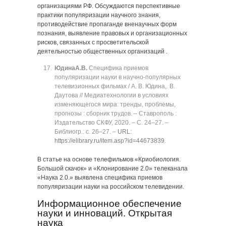
организациями РФ. Обсуждаются перспективные
практики популяризации научного знания,
противодействие пропаганде вненаучных форм
познания, выявление правовых и организационных
рисков, связанных с просветительской
деятельностью общественных организаций .
Юдина
А.В.
Специфика приемов
популяризации науки в научно-популярных
телевизионных фильмах / А. В. Юдина,. В.
Даутова // Медиатехнологии в условиях
изменяющегося мира: тренды, проблемы,
прогнозы : сборник трудов. ‒ Ставрополь :
Издательство СКФУ, 2020. ‒ C. 24‒27. ‒
Библиогр.: с. 26‒27. ‒
URL:
https://elibrary.ru/item.asp?id=44673839
.
В статье на основе телефильмов «Криобиология.
Большой скачок» и «Клонирование 2.0» телеканала
«Наука 2.0.» выявлена специфика приемов
популяризации науки на российском телевидении.
Информационное обеспечение
науки и инноваций. Открытая
наука