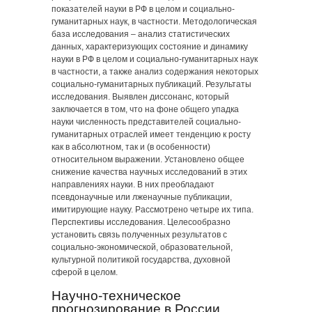
показателей науки в РФ в целом и социально-
гуманитарных наук, в частности. Методологическая
база исследования ‒ анализ статистических
данных, характеризующих состояние и динамику
науки в РФ в целом и социально-гуманитарных наук
в частности, а также анализ содержания некоторых
социально-гуманитарных публикаций. Результаты
исследования. Выявлен диссонанс, который
заключается в том, что на фоне общего упадка
науки численность представителей социально-
гуманитарных отраслей имеет тенденцию к росту
как в абсолютном, так и (в особенности)
относительном выражении. Установлено общее
снижение качества научных исследований в этих
направлениях науки. В них преобладают
псевдонаучные или лженаучные публикации,
имитирующие науку. Рассмотрено четыре их типа.
Перспективы исследования. Целесообразно
установить связь полученных результатов с
социально-экономической, образовательной,
культурной политикой государства, духовной
сферой в целом.
Научно-техническое
прогнозирование в России