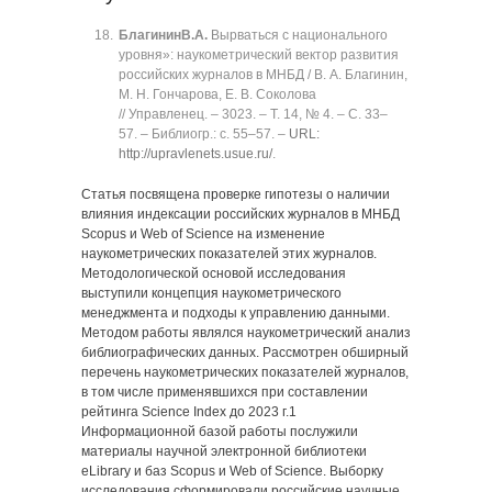
Благинин
В.А.
Вырваться с национального
уровня»: наукометрический вектор развития
российских журналов в МНБД / В. А. Благинин,
М. Н. Гончарова, Е. В. Соколова
// Управленец. ‒ 3023. ‒ Т. 14, № 4. ‒ C. 33‒
57. ‒ Библиогр.: с. 55‒57. ‒
URL:
http://upravlenets.usue.ru/
.
Статья посвящена проверке гипотезы о наличии
влияния индексации российских журналов в МНБД
Scopus и Web of Science на изменение
наукометрических показателей этих журналов.
Методологической основой исследования
выступили концепция наукометрического
менеджмента и подходы к управлению данными.
Методом работы являлся наукометрический анализ
библиографических данных. Рассмотрен обширный
перечень наукометрических показателей журналов,
в том числе применявшихся при составлении
рейтинга Science Index до 2023 г.1
Информационной базой работы послужили
материалы научной электронной библиотеки
eLibrary и баз Scopus и Web of Science. Выборку
исследования сформировали российские научные