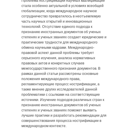
Проблема нострификации научных квалификаций
стала особенно актуальной в условиях всеобщей
глобализации, когда международное научное
сотрудничество превратилось в неотъемлемую
часть научных открытий и инновационных
технологий. Отсутствие единого подхода к
признанию иностранных документов об ученых
степенях и ученых званиях создает юридические и
практические трудности для международного
обмена научными кадрами. Международно-
правовой аспект данной проблемы требует
серьезного изучения, анализа нормативных
правовых актов и конкретных случаев
межгосударственного признания документов. В
рамках данной статьи рассмотрены основные
положения международного права,
регламентирующие процесс нострификации, а
также мнение других исследователей данной
проблематики с ссылками на соответствующие
источники. Изучение подходов различных стран к
признанию иностранных документов об ученых
степенях и ученых званиях поможет выявить
лучшие практики и разработать рекомендации для
совершенствования процесса нострификации в
международном контексте.