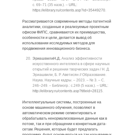
с. 69‒71 (35 назв.). ‒
URL:
https://elibrary.ru/contents.asp?id=35449270
.
Рассматриваются современные методы патентной
аналитики, созданные и реализуемые проектным
офисом ФИПС, сравниваются их преимущества,
особенности и цели, делается вывод об
использовании исследуемых методов для
продвижения инновационного бизнеса.
Эриашвили
Н.Д.
Анализ эффективности
искусственного интеллекта в сфере научных
открытий и решении творческих задач / Н. Д.
Эриашвили, Б. Р. Аветисян // Образование.
Наука. Научные кадры. ‒ 2023. ‒ № 3. ‒ C.
246‒249. ‒ Библиогр.: с.249 (5 назв.). ‒
URL:
http://elibrary.ru/contents.asp?titleid=28115
.
Интеллектуальные системы, построенные на
основе машинного обучения, позволяют в
автоматическом режиме сегментировать и
обрабатывать ненормализованные данные как в
потоке, так и при обращении к конкретным дата-
сетам. Решения, которые будет предлагать
программа, будут основываться на так называемых