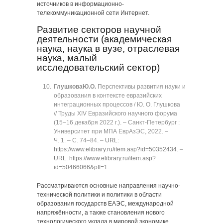
источников в информационно-
телекоммуникационной сети Интернет.
Развитие секторов научной
деятельности (академическая
наука, наука в вузе, отраслевая
наука, малый
исследовательский сектор)
Глушкова
Ю.О.
Перспективы развития науки и
образования в контексте евразийских
интеграционных процессов / Ю. О. Глушкова
// Труды XIV Евразийского научного форума
(15‒16 декабря 2022 г.). ‒ Санкт-Петербург :
Университет при МПА ЕврАзЭС, 2022. ‒
Ч. 1. ‒ C. 74‒84. ‒
URL:
https://www.elibrary.ru/item.asp?id=50352434
. ‒
URL: https://www.elibrary.ru/item.asp?
id=50466066&pff=1
.
Рассматриваются основные направления научно-
технической политики и политики в области
образования государств ЕАЭС, международной
напряжённости, а также становления нового
технологического уклада в мировой экономике,