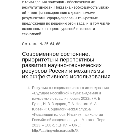
с точки зрения подходов к обеспечению их
результативности. Показана необходимость увязки
объемов финансирования с достигаемыми
результатами, сформулированы конкретные
предложения по решению этой задачи, в том числе
основанные на оценке уровней готовности
технологий.
См. также № 25, 64, 68
Современное состояние,
приоритеты и перспективы
развития научно-технических
ресурсов России и механизмы
их эффективного использования
Результаты
социологического исследования
«Будущее Российской науки: академия и
наукоемкие отрасли», осень 2022г. / А. Б.
Гусев, И. В. Задорин, Т. А. Нестик, М. А.
Юревич ; Социологическая служба
«Решающий голос», Институт психологии
Российской академии наук. ‒ Москва : Перо,
2023. ‒ 108 с. : цв. ил. ‒
URL:
http://castingvote.ru/results/9
.