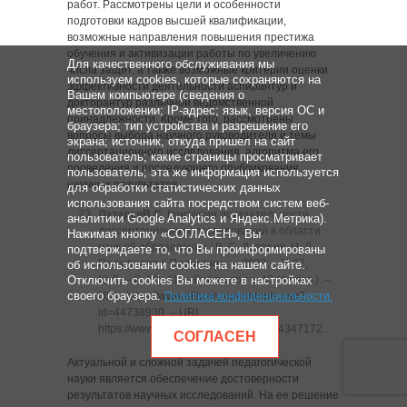
работ. Рассмотрены цели и особенности
подготовки кадров высшей квалификации,
возможные направления повышения престижа
обучения и активизации работы по увеличению
Для качественного обслуживания мы
числа защит, а также возможные критерии оценки
используем cookies, которые сохраняются на
эффективности деятельности аспирантур и
Вашем компьютере (сведения о
докторантур различной ведомственной
местоположении; IP-адрес; язык, версия ОС и
принадлежности. Кроме того, рассмотрены
браузера; тип устройства и разрешение его
вопросы выбора научного руководителя и темы
экрана; источник, откуда пришел на сайт
диссертационного исследования, алгоритма его
пользователь; какие страницы просматривает
проведения и последующего опубликования
пользователь; эта же информация используется
научных результатов.
для обработки статистических данных
использования сайта посредством систем веб-
Лазарев
В.С.
Критерии доказательности
аналитики Google Analytics и Яндекс.Метрика).
диссертационных исследований в области
Нажимая кнопку «СОГЛАСЕН», Вы
наук об образовании / В. С. Лазарев, Н. Д.
подтверждаете то, что Вы проинформированы
Подуфалов // Педагогика. ‒ 2023. ‒ Т. 87,
об использовании cookies на нашем сайте.
Отключить cookies Вы можете в настройках
№ 8. ‒ C. 30‒41. ‒ Библиогр.: с. 40 (4 назв.). ‒
своего браузера.
URL: https://www.elibrary.ru/contents.asp?
Политика конфиденциальности
.
id=44738930
. ‒
URL:
https://www.elibrary.ru/item.asp?id=54347172
.
СОГЛАСЕН
Актуальной и сложной задачей педагогической
науки является обеспечение достоверности
результатов научных исследований. На ее решение