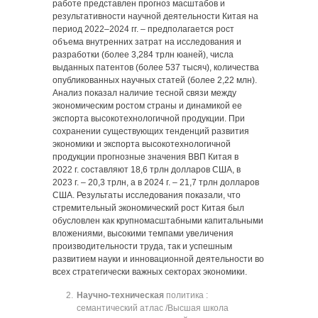
работе представлен прогноз масштабов и
результативности научной деятельности Китая на
период 2022–2024 гг. ‒ предполагается рост
объема внутренних затрат на исследования и
разработки (более 3,284 трлн юаней), числа
выданных патентов (более 537 тысяч), количества
опубликованных научных статей (более 2,22 млн).
Анализ показал наличие тесной связи между
экономическим ростом страны и динамикой ее
экспорта высокотехнологичной продукции. При
сохранении существующих тенденций развития
экономики и экспорта высокотехнологичной
продукции прогнозные значения ВВП Китая в
2022 г. составляют 18,6 трлн долларов США, в
2023 г. – 20,3 трлн, а в 2024 г. – 21,7 трлн долларов
США. Результаты исследования показали, что
стремительный экономический рост Китая был
обусловлен как крупномасштабными капитальными
вложениями, высокими темпами увеличения
производительности труда, так и успешным
развитием науки и инновационной деятельности во
всех стратегически важных секторах экономики.
Научно-техническая
политика :
семантический атлас /Высшая школа