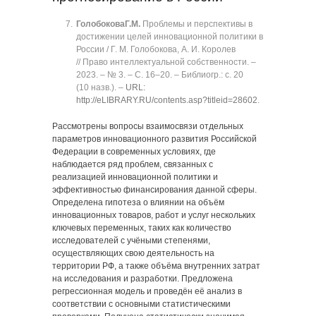
Голобокова
Г.М.
Проблемы и перспективы в
достижении целей инновационной политики в
России / Г. М. Голобокова, А. И. Королев
// Право интеллектуальной собственности. ‒
2023. ‒ № 3. ‒ C. 16‒20. ‒ Библиогр.: с. 20
(10 назв.). ‒
URL:
http://eLIBRARY.RU/contents.asp?titleid=28602
.
Рассмотрены вопросы взаимосвязи отдельных
параметров инновационного развития Российской
Федерации в современных условиях, где
наблюдается ряд проблем, связанных с
реализацией инновационной политики и
эффективностью финансирования данной сферы.
Определена гипотеза о влиянии на объём
инновационных товаров, работ и услуг нескольких
ключевых переменных, таких как количество
исследователей с учёными степенями,
осуществляющих свою деятельность на
территории РФ, а также объёма внутренних затрат
на исследования и разработки. Предложена
регрессионная модель и проведён её анализ в
соответствии с основными статистическими