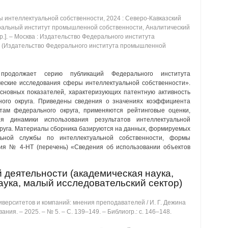
 интеллектуальной собственности, 2024 : Северо-Кавказский
еральный институт промышленной собственности, Аналитический
р.]. ‒ Москва : Издательство Федерального института
 (Издательство Федерального института промышленной
 продолжает серию публикаций Федерального института
еские исследования сферы интеллектуальной собственности».
сновных показателей, характеризующих патентную активность
ьного округа. Приведены сведения о значениях коэффициента
ктам федерального округа, применяются рейтинговые оценки,
ия динамики использования результатов интеллектуальной
круга. Материалы сборника базируются на данных, формируемых
ьной службы по интеллектуальной собственности, формы
ния № 4-НТ (перечень) «Сведения об использовании объектов
 деятельности (академическая наука,
наука, малый исследовательский сектор)
верситетов и компаний: мнения преподавателей / И. Г. Дежина
ния. ‒ 2025. ‒ № 5. ‒ C. 139‒149. ‒ Библиогр.: с. 146‒148.