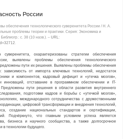
асность России
ы обеспечения технологического суверенитета России / Н. А.
альные проблемы теории и практики. Серия: Экономика и
Библиогр.: с. 38 (10 назв.). ‒
URL:
?id=32712
.
о суверенитета, охарактеризованы стратегии обеспечения
ссии, выявлены проблемы обеспечения технологического
 предложены пути их решения. Выявлены проблемы обеспечения
и: зависимость от импорта ключевых технологий, недостаток
роники и компонентов, кадровый дефицит и «утечка мозгов»,
и инноваций, отставание в программном обеспечении и IT-
я. Предложены пути решения в области развития внутреннего
следования, подготовки кадров и борьбы с «утечкой мозгов»,
нологиях, международного сотрудничества с дружественными
координации, цифровой трансформации и внедрения технологий,
са, создание национальных стандартов и сертификации,
гий. Подчёркнуто, что главным условием успеха является
ва, бизнеса и научного сообщества, а также долгосрочное
и в технологии будущего.