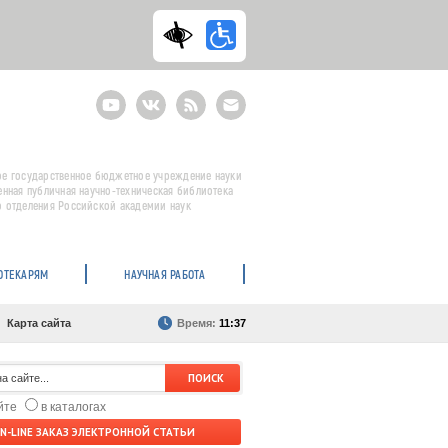
Youtube
ВКонтакте
RSS
E-
mail
подписка
е государственное бюджетное учреждение науки
енная публичная научно-техническая библиотека
 отделения Российской академии наук
ОТЕКАРЯМ
НАУЧНАЯ РАБОТА
Карта сайта
Время:
11:37
айте
в каталогах
N-LINE ЗАКАЗ ЭЛЕКТРОННОЙ СТАТЬИ