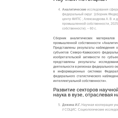
Аналитические
исследования сферы
федеральный округ : [сборник /Фед
центр ФИПС ; Александрова А. В. и д
промышленной собственности, 2025
собственности). ‒ 60 с.
Сборник аналитических материалов
промышленной собственности «Аналитич
Представлены результаты наблюдения о
субъектов Северо-Кавказского федерал
изобретательской активности по субъе
представлены результаты исследован
деятельности в регионах федерального о
в информационных системах Федерал
федерального статистического наблюде
интеллектуальной собственности».
Развитие секторов научной
наука в вузе, отраслевая 
Дежина
И.Г.
Научная кооперация уни
// СОЦИС: Социологические исследова