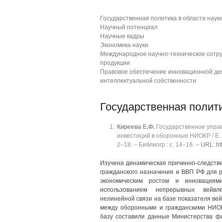
Государственная политика в области наук
Научный потенциал
Научные кадры
Экономика науки
Международное научно-техническое сотру
продукции
Правовое обеспечение инновационной дея
интеллектуальной собственности
Государственная полити
Киреева
Е.Ф.
Государственное управ
инвестиций в оборонные НИОКР / Е. Ф.
2‒18. ‒ Библиогр.: с. 14‒16. ‒
URL: ht
Изучена динамическая причинно-следстве
гражданского назначения и ВВП РФ для 
экономическим ростом и инновациям
использованием непрерывных вейвле
нелинейной связи на базе показателя вей
между оборонными и гражданскими НИО
базу составили данные Министерства ф