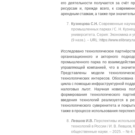
его деятельности получается за счёт п
ресурсам и, прежде всего, к соврем
арендным ставкам, а также при значительн
Кузнецова
С.Н.
Современные научные
промышленных парках / С. Н. Кузнецо
университета. Серия: Экономика и упр
(9 назв.). ‒
URL: https://www.elibrary.
Исследовано технологическое партнёрств
организационного и акторного подхо
промышленного парка по взаимодействи
управляющей компанией, что в значите
Представлены модели технологическ
технологических интересов. Обоснована
цикла с помощью инфраструктурной подде
налоговых льгот. Научная новизна по
формирования технологического партн
введения технологий реализуется в ре
технологического суверенитета и покрыт
также в процессе использования перспект
Левшов
И.В.
Перспективы использов
технологий в России / И. В. Левшов,
общественные науки. ‒ 2025. ‒ № 4. ‒