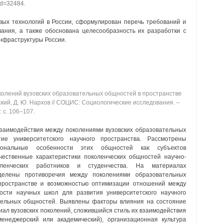
?id=32484
.
ых технологий в России, сформулирован перечь требований и
ания, а также обоснована целесообразность их разработки с
нфраструктуры России.
олений вузовских образовательных общностей в пространстве
вский, Д. Ю. Нархов // СОЦИС: Социологические исследования. ‒
: с. 106‒107.
взаимодействия между поколениями вузовских образовательных
е университетского научного пространства. Рассмотрены
циональные особенности этих общностей как субъектов
чественные характеристики поколенческих общностей научно-
равленческих работников и студенчества. На материалах
еделены противоречия между поколениями образовательных
пространстве и возможностью оптимизации отношений между
сти научных школ для развития университетского научного
ательных общностей. Выявлены факторы влияния на состояние
иал вузовских поколений, сложившийся стиль их взаимодействия
менеджерский или академический), организационная культура