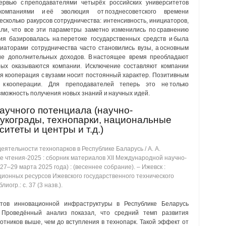
тервью с преподавателями четырёх российских университетов
компаниями и её эволюция от позднесоветского времени
есколько ракурсов сотрудничества: интенсивность, инициаторов,
али, что все эти параметры заметно изменились по сравнению
ия базировалась на перетоке государственных средств и была
иаторами сотрудничества часто становились вузы, а основным
е дополнительных доходов. В настоящее время преобладают
рых оказываются компании. Исключение составляют компании
я кооперация с вузами носит постоянный характер. Позитивным
к кооперации. Для преподавателей теперь это не только
зможность получения новых знаний и научных идей.
аучного потенциала (научно-
аукограды, технопарки, национальные
итеты и центры и т.д.)
ятельности технопарков в Республике Баларусь / А. А.
кие чтения-2025 : сборник материалов XII Международной научно-
7‒29 марта 2025 года) : (весеннее собрание). ‒ Ижевск :
онных ресурсов Ижевского государственного технического
иогр.: с. 37 (3 назв.).
тов инновационной инфраструктуры в Республике Беларусь
 Проведённый анализ показал, что средний темп развития
отников выше, чем до вступления в технопарк. Такой эффект от