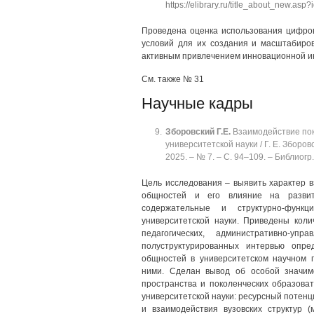
https://elibrary.ru/title_about_new.asp
Проведена оценка использования цифров
условий для их создания и масштабиров
активным привлечением инновационной и
См. также № 31
Научные кадры
Зборовский
Г.Е.
Взаимодействие пок
университетской науки / Г. Е. Зборо
2025. ‒ № 7. ‒ C. 94‒109. ‒ Библиогр.
Цель исследования ‒ выявить характер 
общностей и его влияние на развити
содержательные и структурно-функ
университетской науки. Приведены коли
педагогических, административно-уп
полуструктурированных интервью опр
общностей в университетском научном 
ними. Сделан вывод об особой значимо
пространства и поколенческих образов
университетской науки: ресурсный потенц
и взаимодействия вузовских структур (