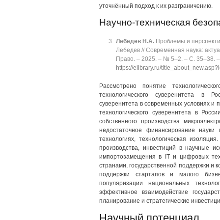
уточнённый подход к их разграничению.
Научно-техническая безоп
Лебедев
Н.А.
Проблемы и перспектив
Лебедев // Современная наука: акту
Право. ‒ 2025. ‒ № 5‒2. ‒ C. 35‒38. ‒ 
https://elibrary.ru/title_about_new.asp
Рассмотрено понятие технологическог
технологического суверенитета в Ро
суверенитета в современных условиях и
технологического суверенитета в Росси
собственного производства микроэлект
недостаточное финансирование науки 
технологиях, технологическая изоляци
производства, инвестиций в научные ис
импортозамещения в IT и цифровых тех
странами, государственной поддержки и 
поддержки стартапов и малого бизне
популяризации национальных техноло
эффективное взаимодействие государст
планирование и стратегические инвестици
Научный потенциал