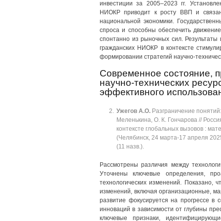
инвестиции за 2005‒2023 гг. Установл
НИОКР приводит к росту ВВП и связан
национальной экономики. Государствен
спроса и способны обеспечить движение
спонтанно из рыночных сил. Результаты
гражданских НИОКР в контексте стимули
формировании стратегий научно-техническ
Современное состояние, п
научно-технических ресур
эффективного использова
Ужегов
А.О.
Разграничение понятий: 
Меленькина, О. К. Гончарова // Росс
контексте глобальных вызовов : ма
(Челябинск, 24 марта-17 апреля 2025 
(11 назв.).
Рассмотрены различия между технологи
Уточнены ключевые определения, про
технологических изменений. Показано, 
изменений, включая организационные, мар
развитие фокусируется на прогрессе в 
инноваций в зависимости от глубины пре
ключевые признаки, идентифицирующи