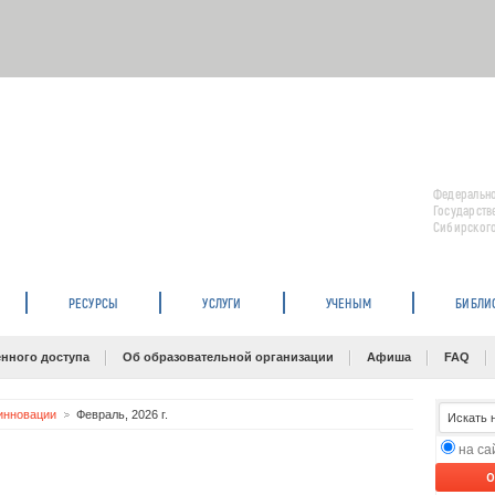
Федерально
Государств
Сибирского
РЕСУРСЫ
УСЛУГИ
УЧЕНЫМ
БИБЛИ
нного доступа
Об образовательной организации
Афиша
FAQ
инновации
Февраль, 2026 г.
на с
O