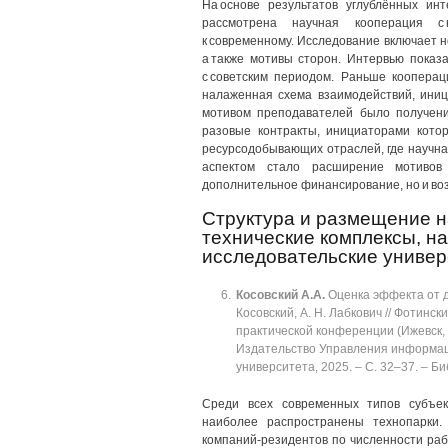
На основе результатов углублённых ин
рассмотрена научная кооперация с 
к современному. Исследование включает н
а также мотивы сторон. Интервью показ
с советским периодом. Раньше кооперац
налаженная схема взаимодействий, иниц
мотивом преподавателей было получени
разовые контракты, инициаторами кото
ресурсодобывающих отраслей, где научна
аспектом стало расширение мотивов 
дополнительное финансирование, но и во
Структура и размещение н
технические комплексы, н
исследовательские универс
Косовский
А.А.
Оценка эффекта от де
Косовский, А. Н. Лабкович // Фотинс
практической конференции (Ижевск, 2
Издательство Управления информаци
университета, 2025. ‒ C. 32‒37. ‒ Библ
Среди всех современных типов субъек
наиболее распространены технопарки.
компаний-резидентов по численности раб