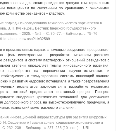
редоставления для своих резидентов доступа к материальным
енным помещениям по сниженным по сравнению с рыночными
ом количестве резидентов ‒ кластеру.
 подходы к исследованию технологического партнерства в
ва, В. П. Кузнецов // Вестник Тверского государственного
авление. ‒ 2025. ‒ № 2. ‒ C. 70‒77. ‒ Библиогр.: с. 75‒76
ru/title_about_new.asp?id=32589
.
о в промышленных парках с помощью ресурсного, процессного,
дов. Цель исследования ‒ разработать механизм развития
ю резидентов и систему партнёрских отношений резидентов с
льной степени определяет темпы инновационного развития.
ого партнёрства на пересечении научно-технических и
 необходимость в стимулировании системы инноваций полного
ржки и развития кадрового потенциала, а также предоставления
лученных результатов заключается в разработке механизма
ёрства, который предполагает поэтапный процесс. Процесс
зультате внедрения критических технологий для достижения
ия долгосрочного спроса на высокотехнологичную продукцию, а
ивных технологий межотраслевого значения.
ания инновационной инфраструктуры для развития цифровых
 Ю. Н. Сердечная // Гуманитарные, социально-экономические и
 C. 232‒239. ‒ Библиогр.: с. 237‒238 (10 назв.). ‒
URL: