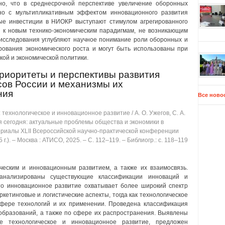
ено, что в среднесрочной перспективе увеличение оборонных
о с мультипликативным эффектом инновационного развития
ные инвестиции в НИОКР выступают стимулом агрегированного
 к новым технико-экономическим парадигмам, не возникающим
 исследования углубляют научное понимание роли оборонных и
рования экономического роста и могут быть использованы при
ой и экономической политики.
риоритеты и перспективы развития
сов России и механизмы их
ния
Все ново
технологическое и инновационное развитие / А. О. Ужегов, С. А.
ия сегодня: актуальные проблемы общества и экономики в
териалы XLII Всероссийской научно-практической конференции
г.). ‒ Москва : АТИСО, 2025. ‒ C. 112‒119. ‒ Библиогр.: с. 118‒119
ческим и инновационным развитием, а также их взаимосвязь.
анализированы существующие классификации инноваций и
что инновационное развитие охватывает более широкий спектр
кетинговые и логистические аспекты, тогда как технологическое
сфере технологий и их применении. Проведена классификация
образований, а также по сфере их распространения. Выявлены
е технологическое и инновационное развитие, предложен