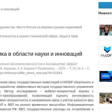
и и инноваций
Новост
дничество. Место России на мировых рынках наукоемкой
тельности в научно-технической сфере. Защита прав
ка в области науки и инноваций
ление экономическим ростом и инновациями: эффект
 Киреева, А. К. Караев // Управленец. ‒ 2025. ‒ Т. 16, № 4. ‒ C.
tps://elibrary.ru/title_about_new.asp?id=31843
.
нная связь государственных инвестиций в НИОКР оборонного и
разработки эффективных методов государственного управления
и. Метод исследования ‒ вейвлет-когерентный анализ с
т-преобразований, позволяющий оценить интенсивность
влет-когерентности и направления связи с учётом разности фаз
КР и ВВП на разных временных масштабах. Информационную
инансов РФ: ВВП, государственные расходы на потребление и